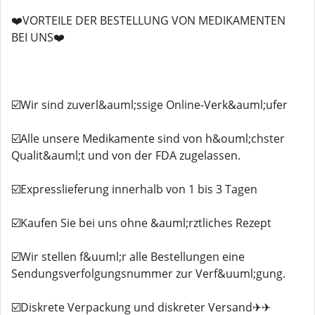
❤️VORTEILE DER BESTELLUNG VON MEDIKAMENTEN
BEI UNS❤️
☑️Wir sind zuverl&auml;ssige Online-Verk&auml;ufer
☑️Alle unsere Medikamente sind von h&ouml;chster
Qualit&auml;t und von der FDA zugelassen.
☑️Expresslieferung innerhalb von 1 bis 3 Tagen
☑️Kaufen Sie bei uns ohne &auml;rztliches Rezept
☑️Wir stellen f&uuml;r alle Bestellungen eine
Sendungsverfolgungsnummer zur Verf&uuml;gung.
☑️Diskrete Verpackung und diskreter Versand✈✈