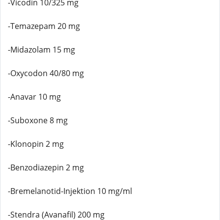
-Vicodin 10/325 mg
-Temazepam 20 mg
-Midazolam 15 mg
-Oxycodon 40/80 mg
-Anavar 10 mg
-Suboxone 8 mg
-Klonopin 2 mg
-Benzodiazepin 2 mg
-Bremelanotid-Injektion 10 mg/ml
-Stendra (Avanafil) 200 mg