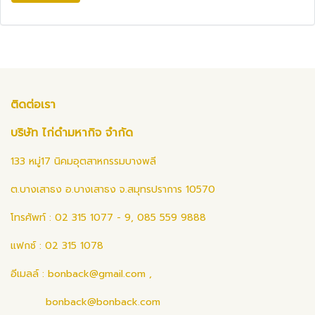
ติดต่อเรา
บริษัท ไก่ดำมหากิจ จำกัด
133 หมู่17 นิคมอุตสาหกรรมบางพลี
ต.บางเสาธง อ.บางเสาธง จ.สมุทรปราการ 10570
โทรศัพท์ : 02 315 1077 - 9, 085 559 9888
แฟกซ์ : 02 315 1078
อีเมลล์ :
bonback@gmail.com
,
bonback@bonback.com