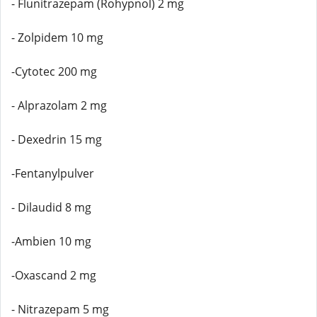
- Flunitrazepam (Rohypnol) 2 mg
- Zolpidem 10 mg
-Cytotec 200 mg
- Alprazolam 2 mg
- Dexedrin 15 mg
-Fentanylpulver
- Dilaudid 8 mg
-Ambien 10 mg
-Oxascand 2 mg
- Nitrazepam 5 mg