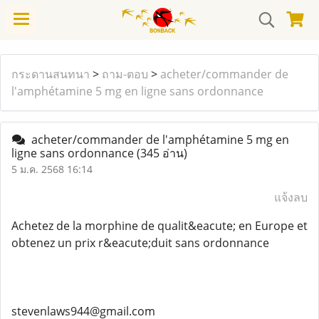
กระดานสนทนา
>
ถาม-ตอบ
>
acheter/commander de
l'amphétamine 5 mg en ligne sans ordonnance
acheter/commander de l'amphétamine 5 mg en
ligne sans ordonnance
(345 อ่าน)
5 ม.ค. 2568 16:14
แจ้งลบ
Achetez de la morphine de qualit&eacute; en Europe et
obtenez un prix r&eacute;duit sans ordonnance
stevenlaws944@gmail.com