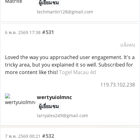
ผู้เยี่ยมชม
techmartin128@gmail.com
#531
6 พ.ค. 2569 17:38
แจ้งลบ
Loved the way you approached user engagement. It's a
tricky area, but you explained it so well. Subscribed for
more content like this!
Togel Macau 4d
119.73.102.238
wertyuiolmnc
ผู้เยี่ยมชม
larryalex249@gmail.com
#532
7 พ.ค. 2569 00:21