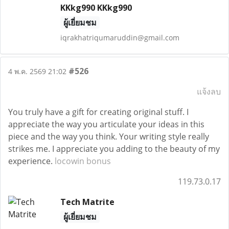
KKkg990 KKkg990
ผู้เยี่ยมชม
iqrakhatriqumaruddin@gmail.com
#526
4 พ.ค. 2569 21:02
แจ้งลบ
You truly have a gift for creating original stuff. I
appreciate the way you articulate your ideas in this
piece and the way you think. Your writing style really
strikes me. I appreciate you adding to the beauty of my
experience.
locowin bonus
119.73.0.17
Tech Matrite
ผู้เยี่ยมชม