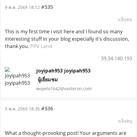
#535
9 พ.ค. 2569 18:12
แจ้งลบ
This is my first time i visit here and I found so many
interesting stuff in your blog especially it's discussion,
thank you.
PPV Land
39.34.140.193
joyipah953 joyipah953
ผู้เยี่ยมชม
woyeto1642@vasteron.com
#536
9 พ.ค. 2569 18:35
แจ้งลบ
What a thought-provoking post! Your arguments are