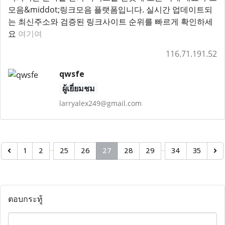
모음&middot;링크모음 플랫폼입니다. 실시간 업데이트되
는 최신주소와 검증된 링크사이트 순위를 빠르게 확인하세
요
여기여
116.71.191.52
qwsfe
ผู้เยี่ยมชม
larryalex249@gmail.com
…
…
1
2
25
26
27
28
29
34
35
ตอบกระทู้