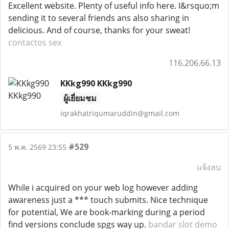
Excellent website. Plenty of useful info here. I&rsquo;m
sending it to several friends ans also sharing in
delicious. And of course, thanks for your sweat!
contactos sex
116.206.66.13
KKkg990 KKkg990
ผู้เยี่ยมชม
iqrakhatriqumaruddin@gmail.com
#529
5 พ.ค. 2569 23:55
แจ้งลบ
While i acquired on your web log however adding
awareness just a *** touch submits. Nice technique
for potential, We are book-marking during a period
find versions conclude spgs way up.
bandar slot demo