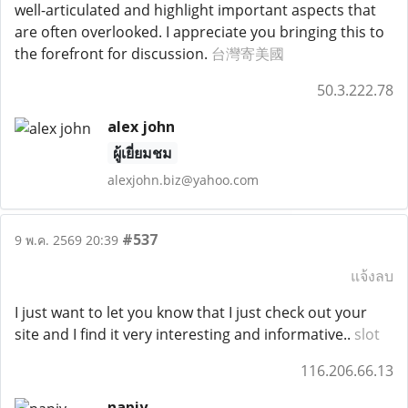
well-articulated and highlight important aspects that
are often overlooked. I appreciate you bringing this to
the forefront for discussion.
台灣寄美國
50.3.222.78
alex john
ผู้เยี่ยมชม
alexjohn.biz@yahoo.com
#537
9 พ.ค. 2569 20:39
แจ้งลบ
I just want to let you know that I just check out your
site and I find it very interesting and informative..
slot
116.206.66.13
napiy