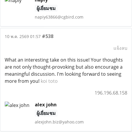
ผู้เยี่ยมชม
napiy63866@cgbird.com
#538
10 พ.ค. 2569 01:57
แจ้งลบ
What an interesting take on this issue! Your thoughts
are not only thought-provoking but also encourage a
meaningful discussion. I'm looking forward to seeing
more from you!
koi toto
196.196.68.158
alex john
ผู้เยี่ยมชม
alexjohn.biz@yahoo.com