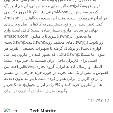
برندهای معتبر جهانی، آن هم از بزرگ&zwnj;ترین فروشگاه
اینترنتی دنیا. اگر تا امروز فکر می&zwnj;کردید سفارش از
Amazon در ایران غیرممکن است، وقت آن رسیده دیدگاهتان را
کمی تغییر دهید. در واقع، دسترسی به کالاهای اصل و برندهای
جهانی در سایت آمازون بسیار ساده است؛ کافی است وارد
amazon.com شوید تا با میلیون&zwnj;ها محصول در
دسته&zwnj;بندی&zwnj;های مختلف روبه&zwnj;رو شوید. از
لوازم دیجیتال و پوشاک گرفته تا تجهیزات تخصصی، تقریبا هر
کالایی که تصور کنید در آمازون پیدا می&zwnj;شود. اما مشکل
اصلی برای کاربران داخل ایران همیشه یک چیز بوده است:
پرداخت بین&zwnj;المللی و ارسال کالا به ایران. گروه تجاری
ققنوس با بیش از یک دهه تجربه در حوزه خرید خارجی، این مسیر
را برای کاربران ایرانی هموار کرده است تا بتوانند بدون دغدغه
تحریم&zwnj;ها، از آمازون خرید کنند و کالا را در ایران تحویل
بگیرند.
تحویل سفارش آمازون در ایران
119.73.0.17
Tech Matrite