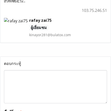
的精确定位。
103.75.246.51
rafay zai75
ผู้เยี่ยมชม
kinayor281@bulatox.com
ตอบกระทู้