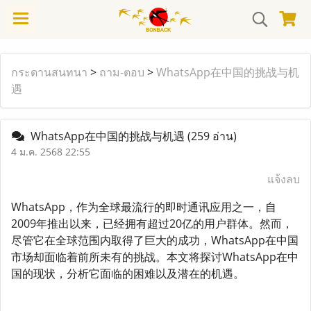
กระดานสนทนา
>
ถาม-ตอบ
>
WhatsApp在中国的挑战与机
遇
WhatsApp在中国的挑战与机遇
(259 อ่าน)
4 ม.ค. 2568 22:55
แจ้งลบ
WhatsApp，作为全球最流行的即时通讯应用之一，自
2009年推出以来，已经拥有超过20亿的用户群体。然而，
尽管它在全球范围内取得了巨大的成功，WhatsApp在中国
市场却面临着前所未有的挑战。本文将探讨WhatsApp在中
国的现状，分析它面临的困难以及潜在的机遇。