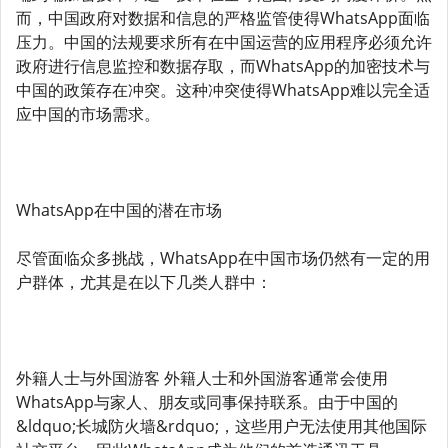
而，中国政府对数据和信息的严格监管使得WhatsApp面临
压力。中国的法规要求所有在中国运营的应用程序必须允许
政府进行信息监控和数据存取，而WhatsApp的加密技术与
中国的政策存在冲突。这种冲突使得WhatsApp难以完全适
应中国的市场需求。
WhatsApp在中国的潜在市场
尽管面临众多挑战，WhatsApp在中国市场仍然有一定的用
户群体，尤其是在以下几类人群中：
外籍人士与外国游客 外籍人士和外国游客通常会使用
WhatsApp与家人、朋友或同事保持联系。由于中国的
&ldquo;长城防火墙&rdquo;，这些用户无法使用其他国际