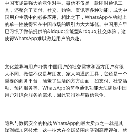
中国市场最强大的竞争对手。微信不仅是一款即时通讯工
具，还整合了支付、社交、购物、资讯等多种功能，成为中
国用户生活中的必备应用。相比之下，WhatsApp在功能上
的单一性使得它在中国市场的吸引力大大降低。中国用户早
已习惯了微信提供的&ldquo;全能型&rdquo;社交体验，这
使得WhatsApp难以激起用户的兴趣。
文化差异与用户习惯 中国用户的社交需求和西方用户有很
大不同。微信不仅是与朋友、家人沟通的工具，它还是一个
重要的商务平台，涵盖了生活的方方面面，如支付、社交活
动、预约服务等。WhatsApp的简单通讯功能无法满足中国
用户对综合服务的需求，因此它很难与微信竞争。
隐私与数据安全的挑战 WhatsApp的最大卖点之一就是其
端到端加密技术，这一技术在全球范围内受到高度评价。然