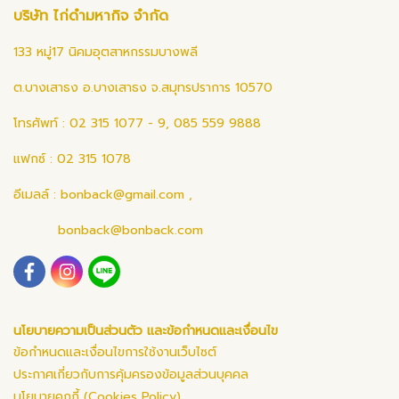
บริษัท ไก่ดำมหากิจ จำกัด
133 หมู่17 นิคมอุตสาหกรรมบางพลี
ต.บางเสาธง อ.บางเสาธง จ.สมุทรปราการ 10570
โทรศัพท์ : 02 315 1077 - 9, 085 559 9888
แฟกซ์ : 02 315 1078
อีเมลล์ :
bonback@gmail.com
,
bonback@bonback.com
นโยบายความเป็นส่วนตัว และข้อกำหนดและเงื่อนไข
ข้อกำหนดและเงื่อนไขการใช้งานเว็บไซต์
ประกาศเกี่ยวกับการคุ้มครองข้อมูลส่วนบุคคล
นโยบายคุกกี้ (Cookies Policy)