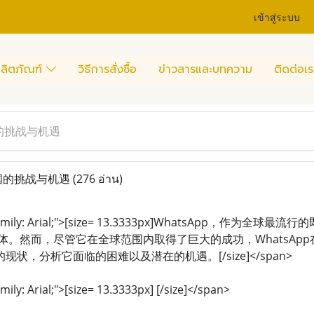
เข้าสู่ระบบ
ลิตภัณฑ์
วิธีการสั่งซื้อ
ข่าวสารและบทความ
ติดต่อเร
国的挑战与机遇
中国的挑战与机遇
(276 อ่าน)
ont-family: Arial;">[size= 13.3333px]WhatsAp
体。然而，尽管它在全球范围内取得了巨大的成功，WhatsA
的现状，分析它面临的困难以及潜在的机遇。[/size]</span>
mily: Arial;">[size= 13.3333px] [/size]</span>