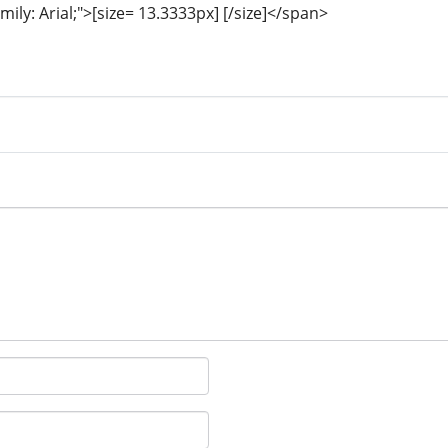
mily: Arial;">[size= 13.3333px] [/size]</span>