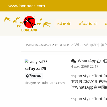
www.bonback.com
หน้าหลัก
เกี่ยวกับเรา
ผ
กระดานสนทนา
>
ถาม-ตอบ
>
WhatsApp在中
WhatsApp在
4 ม.ค. 2568 22:17
rafay zai75
ผู้เยี่ยมชม
<span style="f
有超过20亿的用户群
kinayor281@bulatox.com
讨WhatsApp在中国
<span style="font-fa