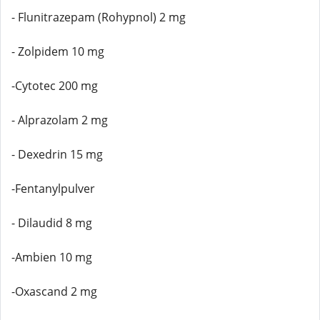
- Flunitrazepam (Rohypnol) 2 mg
- Zolpidem 10 mg
-Cytotec 200 mg
- Alprazolam 2 mg
- Dexedrin 15 mg
-Fentanylpulver
- Dilaudid 8 mg
-Ambien 10 mg
-Oxascand 2 mg