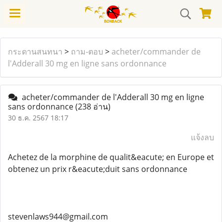
กระดานสนทนา
>
ถาม-ตอบ
>
acheter/commander de
l'Adderall 30 mg en ligne sans ordonnance
acheter/commander de l'Adderall 30 mg en ligne
sans ordonnance
(238 อ่าน)
30 ธ.ค. 2567 18:17
แจ้งลบ
Achetez de la morphine de qualit&eacute; en Europe et
obtenez un prix r&eacute;duit sans ordonnance
stevenlaws944@gmail.com