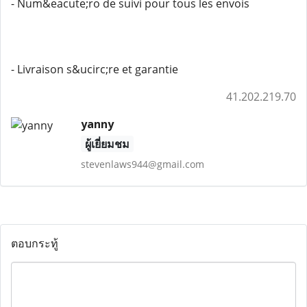
- Num&eacute;ro de suivi pour tous les envois
- Livraison s&ucirc;re et garantie
41.202.219.70
yanny
ผู้เยี่ยมชม
stevenlaws944@gmail.com
ตอบกระทู้