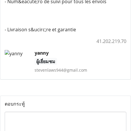
- Num&eacute;ro de suivi pour tous les envois
- Livraison s&ucirc;re et garantie
41.202.219.70
yanny
ผู้เยี่ยมชม
stevenlaws944@gmail.com
ตอบกระทู้