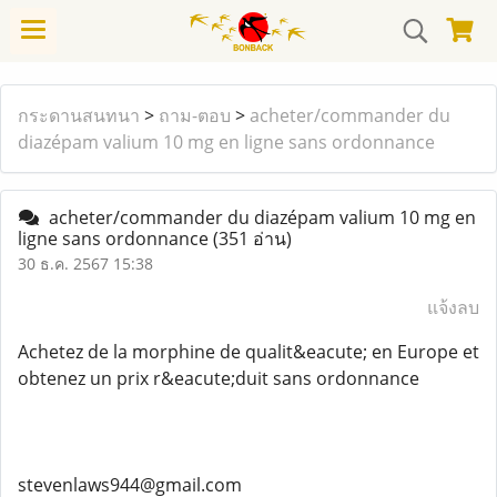
กระดานสนทนา
>
ถาม-ตอบ
>
acheter/commander du
diazépam valium 10 mg en ligne sans ordonnance
acheter/commander du diazépam valium 10 mg en
ligne sans ordonnance
(351 อ่าน)
30 ธ.ค. 2567 15:38
แจ้งลบ
Achetez de la morphine de qualit&eacute; en Europe et
obtenez un prix r&eacute;duit sans ordonnance
stevenlaws944@gmail.com