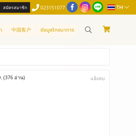
TH
สมัครสมาชิก
023151077
า
中国客户
ข้อมูลโภชนาการ
D.
(376 อ่าน)
แจ้งลบ