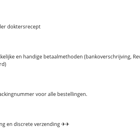
der doktersrecept
elijke en handige betaalmethoden (bankoverschrijving, Revo
rd)
ackingnummer voor alle bestellingen.
ing en discrete verzending ✈✈