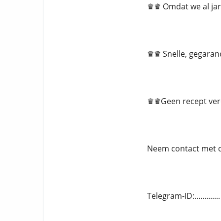
♛♛ Omdat we al jaren
♛♛ Snelle, gegarand
♛♛Geen recept vere
Neem contact met ons
Telegram-ID:..........