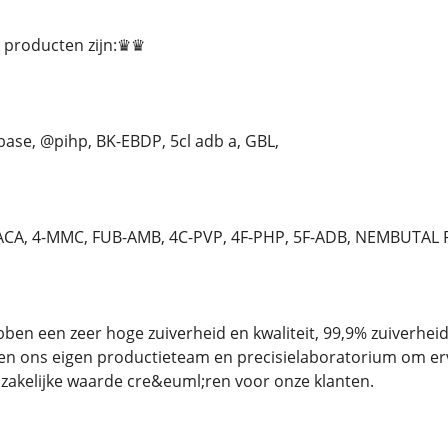
 producten zijn:♛♛
ase, @pihp, BK-EBDP, 5cl adb a, GBL,
CA, 4-MMC, FUB-AMB, 4C-PVP, 4F-PHP, 5F-ADB, NEMBUTA
en een zeer hoge zuiverheid en kwaliteit, 99,9% zuiverheid.
en ons eigen productieteam en precisielaboratorium om er
e zakelijke waarde cre&euml;ren voor onze klanten.