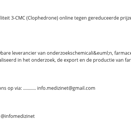
iteit 3-CMC (Clophedrone) online tegen gereduceerde prijz
uwbare leverancier van onderzoekschemicali&euml;n, farma
cialiseerd in het onderzoek, de export en de productie van 
 op via: ........... info.medizinet@gmail.com
... @infomedizinet