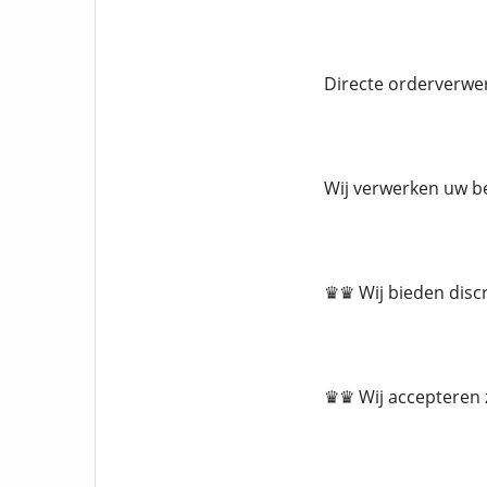
Directe orderverwerk
Wij verwerken uw be
♛♛ Wij bieden disc
♛♛ Wij accepteren z