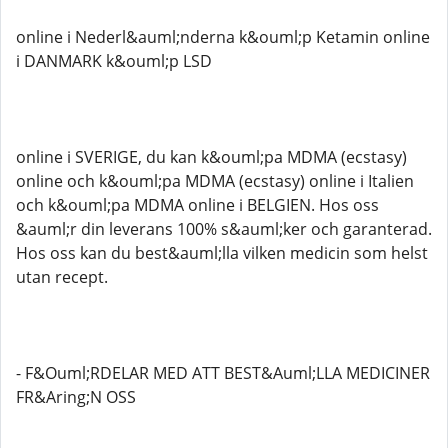
online i Nederl&auml;nderna k&ouml;p Ketamin online
i DANMARK k&ouml;p LSD
online i SVERIGE, du kan k&ouml;pa MDMA (ecstasy)
online och k&ouml;pa MDMA (ecstasy) online i Italien
och k&ouml;pa MDMA online i BELGIEN. Hos oss
&auml;r din leverans 100% s&auml;ker och garanterad.
Hos oss kan du best&auml;lla vilken medicin som helst
utan recept.
- F&Ouml;RDELAR MED ATT BEST&Auml;LLA MEDICINER
FR&Aring;N OSS