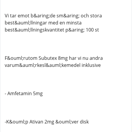
Vi tar emot b&aring;de sm&aring; och stora
best&auml;llningar med en minsta
best&auml;llningskvantitet p&aring; 100 st
F&ouml;rutom Subutex 8mg har vi nu andra
varum&auml;rkesl&auml;kemedel inklusive
- Amfetamin 5mg
-K&ouml;p Ativan 2mg &ouml;ver disk