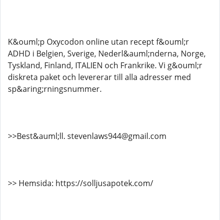
K&ouml;p Oxycodon online utan recept f&ouml;r
ADHD i Belgien, Sverige, Nederl&auml;nderna, Norge,
Tyskland, Finland, ITALIEN och Frankrike. Vi g&ouml;r
diskreta paket och levererar till alla adresser med
sp&aring;rningsnummer.
>>Best&auml;ll. stevenlaws944@gmail.com
>> Hemsida: https://solljusapotek.com/