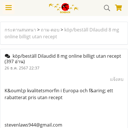
กระดานสนทนา
>
ถาม-ตอบ
>
köp/beställ Dilaudid 8 mg
online billigt utan recept
köp/beställ Dilaudid 8 mg online billigt utan recept
(397 อ่าน)
26 ธ.ค. 2567 22:37
แจ้งลบ
K&ouml;p kvalitetsmorfin i Europa och f&aring; ett
rabatterat pris utan recept
stevenlaws944@gmail.com