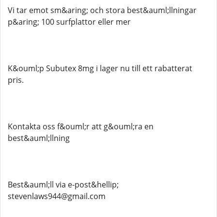
Vi tar emot sm&aring; och stora best&auml;llningar
p&aring; 100 surfplattor eller mer
K&ouml;p Subutex 8mg i lager nu till ett rabatterat
pris.
Kontakta oss f&ouml;r att g&ouml;ra en
best&auml;llning
Best&auml;ll via e-post&hellip;
stevenlaws944@gmail.com