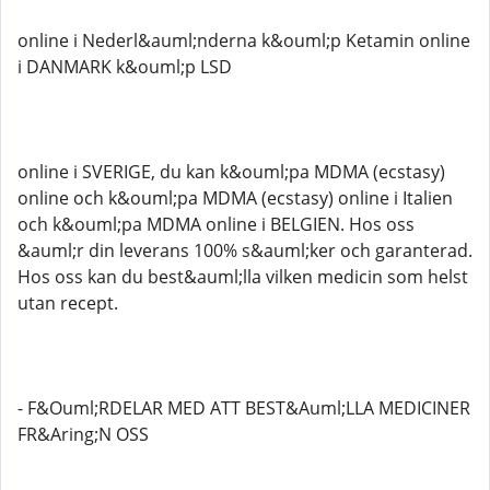
online i Nederl&auml;nderna k&ouml;p Ketamin online
i DANMARK k&ouml;p LSD
online i SVERIGE, du kan k&ouml;pa MDMA (ecstasy)
online och k&ouml;pa MDMA (ecstasy) online i Italien
och k&ouml;pa MDMA online i BELGIEN. Hos oss
&auml;r din leverans 100% s&auml;ker och garanterad.
Hos oss kan du best&auml;lla vilken medicin som helst
utan recept.
- F&Ouml;RDELAR MED ATT BEST&Auml;LLA MEDICINER
FR&Aring;N OSS