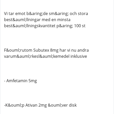
Vi tar emot b&aring;de sm&aring; och stora
best&auml;llningar med en minsta
best&auml;llningskvantitet p&aring; 100 st
F&ouml;rutom Subutex 8mg har vi nu andra
varum&auml;rkesl&auml;kemedel inklusive
- Amfetamin 5mg
-K&ouml;p Ativan 2mg &ouml;ver disk