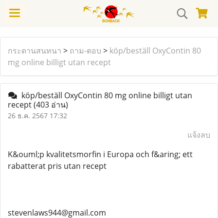
กระดานสนทนา
>
ถาม-ตอบ
>
köp/beställ OxyContin 80
mg online billigt utan recept
köp/beställ OxyContin 80 mg online billigt utan
recept
(403 อ่าน)
26 ธ.ค. 2567 17:32
แจ้งลบ
K&ouml;p kvalitetsmorfin i Europa och f&aring; ett
rabatterat pris utan recept
stevenlaws944@gmail.com