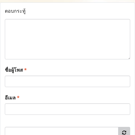
ตอบกระทู้
ชื่อผู้โพส
*
อีเมล
*