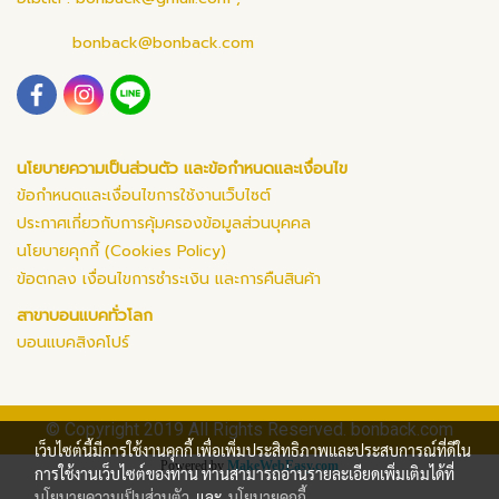
bonback@bonback.com
นโยบายความเป็นส่วนตัว และข้อกำหนดและเงื่อนไข
ข้อกำหนดและเงื่อนไขการใช้งานเว็บไซต์
ประกาศเกี่ยวกับการคุ้มครองข้อมูลส่วนบุคคล
นโยบายคุกกี้ (Cookies Policy)
ข้อตกลง เงื่อนไขการชำระเงิน และการคืนสินค้า
สาขาบอนแบคทั่วโลก
บอนแบคสิงคโปร์
© Copyright 2019 All Rights Reserved. bonback.com
เว็บไซต์นี้มีการใช้งานคุกกี้ เพื่อเพิ่มประสิทธิภาพและประสบการณ์ที่ดีใน
Powered by
MakeWebEasy.com
การใช้งานเว็บไซต์ของท่าน ท่านสามารถอ่านรายละเอียดเพิ่มเติมได้ที่
นโยบายความเป็นส่วนตัว
และ
นโยบายคุกกี้