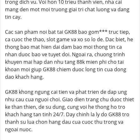
trong dich vu. Voi hon 10 trieu thanh vien, nha cai
mang den mot moi truong giai tri chat luong va dang
tin cay.
Cac san pham noi bat tai GK88 bao gom*** truc tiep,
ca cuoc the thao, slot game va xo so lo de. Dac biet, he
thong bao mat hien dai dam bao moi thong tin ca
nhan duoc bao ve tuyet doi. Ngoai ra, chuong trinh
khuyen mai hap dan nhu tang 88k mien phi cho tai
khoan moi giup GK88 chiem duoc long tin cua dong
dao khach hang.
GK88 khong ngung cai tien va phat trien de dap ung
nhu cau cua nguoi choi. Giao dien trang chu duoc thiet
ke than thien, de su dung, cung voi he thong ho tro
khach hang tan tinh 24/7. Day chinh la ly do GK88 tro
thanh su lua chon hang dau cua cuoc thu trong va
ngoai nuoc.