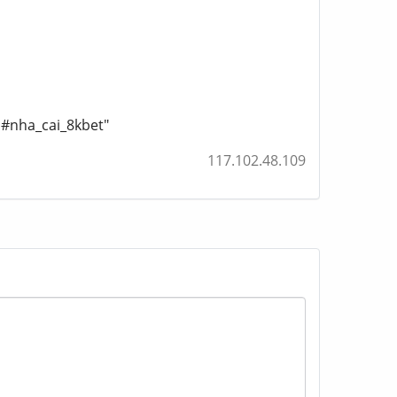
#nha_cai_8kbet"
117.102.48.109