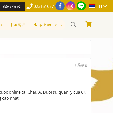
TH
สมัครสมาชิก
023151077
า
中国客户
ข้อมูลโภชนาการ
แจ้งลบ
uoc online tai Chau A. Duoi su quan ly cua 8K
 cao nhat.