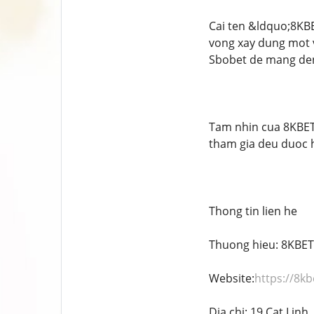
Cai ten &ldquo;8KBE
vong xay dung mot v
Sbobet de mang den
Tam nhin cua 8KBET 
tham gia deu duoc h
Thong tin lien he
Thuong hieu: 8KBET
Website:
https://8kb
Dia chi: 19 Cat Linh