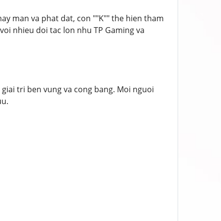
ay man va phat dat, con ""K"" the hien tham
voi nhieu doi tac lon nhu TP Gaming va
 giai tri ben vung va cong bang. Moi nguoi
uu.