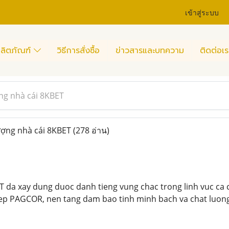
เข้าสู่ระบบ
ลิตภัณฑ์
วิธีการสั่งซื้อ
ข่าวสารและบทความ
ติดต่อเร
ng nhà cái 8KBET
ượng nhà cái 8KBET
(278 อ่าน)
 da xay dung duoc danh tieng vung chac trong linh vuc ca c
hep PAGCOR, nen tang dam bao tinh minh bach va chat luong