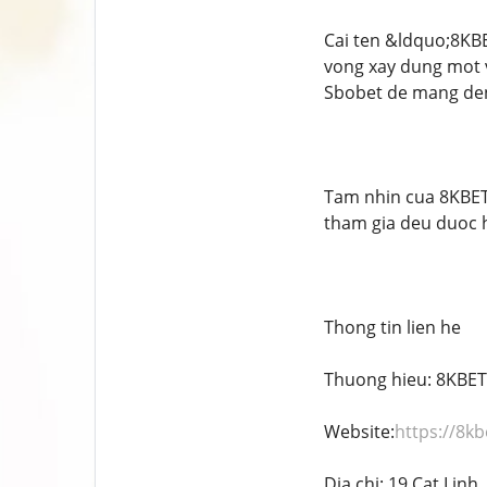
Cai ten &ldquo;8KBE
vong xay dung mot v
Sbobet de mang den
Tam nhin cua 8KBET 
tham gia deu duoc h
Thong tin lien he
Thuong hieu: 8KBET
Website:
https://8kb
Dia chi: 19 Cat Linh