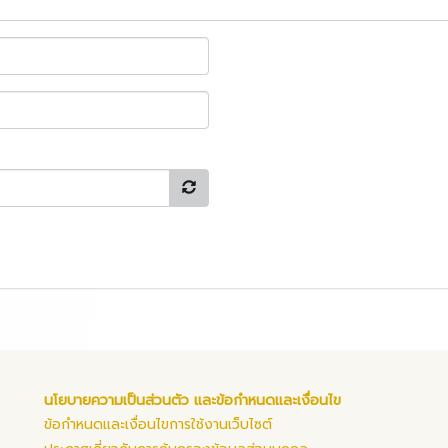
นโยบายความเป็นส่วนตัว และข้อกำหนดและเงื่อนไข
ข้อกำหนดและเงื่อนไขการใช้งานเว็บไซต์