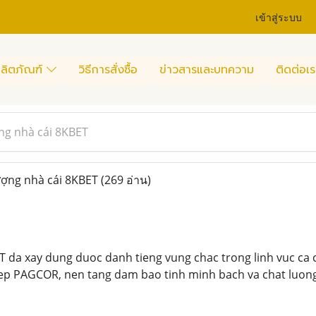
เข้าสู่ระบบ
ลิตภัณฑ์
วิธีการสั่งซื้อ
ข่าวสารและบทความ
ติดต่อเร
ng nhà cái 8KBET
ượng nhà cái 8KBET
(269 อ่าน)
 da xay dung duoc danh tieng vung chac trong linh vuc ca c
hep PAGCOR, nen tang dam bao tinh minh bach va chat luong