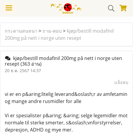
กระดานสนทนา
>
ถาม-ตอบ
>
kjøp/bestill modafinil
200mg på nett i norge uten resept
kjøp/bestill modafinil 200mg på nett i norge uten
resept
(363 อ่าน)
20 ธ.ค. 2567 14:37
แจ้งลบ
vi er en p&aring;litelig leverand&oslash;r av amfetamin
og mange andre rusmidler for alle
Vi er spesialister p&aring; &aring; selge legemidler mot
normale til sterke smerter, s&oslash;vnforstyrrelser,
depresjon, ADHD og mye mer.