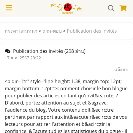
กระดานสนทนา
>
ถาม-ตอบ
>
Publication des invités
Publication des invités
(298 อ่าน)
17 ธ.ค. 2567 23:22
แจ้งลบ
<p dir="ltr" style="line-height: 1.38; margin-top: 12pt;
margin-bottom: 12pt;">Comment choisir le bon blogue
pour publier des articles en tant qu'invit&eacute; ?
D'abord, portez attention au sujet et &agrave;
l'audience du blog. Votre contenu doit &ecirc;tre
pertinent par rapport aux int&eacute;r&ecirc;ts de vos
lecteurs pour attirer l'attention et b&acirc;tir la
confiance. &Eacute;tudiez les statistiques du blogue - il