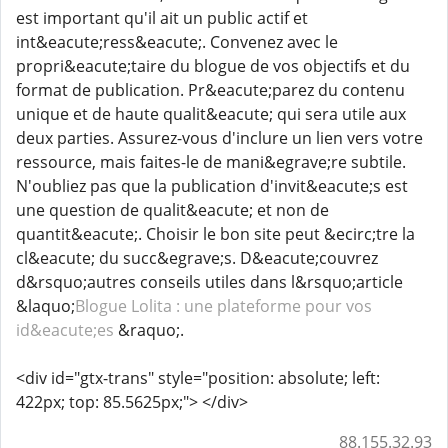
est important qu'il ait un public actif et
int&eacute;ress&eacute;. Convenez avec le
propri&eacute;taire du blogue de vos objectifs et du
format de publication. Pr&eacute;parez du contenu
unique et de haute qualit&eacute; qui sera utile aux
deux parties. Assurez-vous d'inclure un lien vers votre
ressource, mais faites-le de mani&egrave;re subtile.
N'oubliez pas que la publication d'invit&eacute;s est
une question de qualit&eacute; et non de
quantit&eacute;. Choisir le bon site peut &ecirc;tre la
cl&eacute; du succ&egrave;s. D&eacute;couvrez
d&rsquo;autres conseils utiles dans l&rsquo;article
&laquo;
Blogue Lolita : une plateforme pour vos
id&eacute;es
&raquo;.
<div id="gtx-trans" style="position: absolute; left:
422px; top: 85.5625px;"> </div>
88.155.32.93