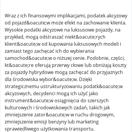
Wraz z ich finansowymi implikacjami, podatek akcyzowy
od pojazd&oacute;w może efekt na zachowanie klienta.
Wysokie podatki akcyzowe na luksusowe pojazdy, na
przykład, mogą odstraszać niekt&oacute;rych
klient&oacute;w od kupowania luksusowych modeli i
zamiast tego zachęcać ich do wybierania
samochod&oacute;w o niższej cenie. Podobnie, części,
kt&oacute;re oferują przerwy cłowe lub obniżają koszty
za pojazdy hybrydowe mogą zachęcać do przyjaznych
dla środowiska wybor&oacute;w. Dzięki
strategicznemu ustrukturyzowaniu podatk&oacute;w
akcyzowych, decydenci mogą ich użyć jako
instrument&oacute;w osiągnięcia do szerszych
kulturowych i środowiskowych zadań, takich jak
zmniejszenie zator&oacute;w w ruchu drogowym,
zmniejszenie emisji benzyny lub marketing
sprawiedliwego użytkowania transportu.