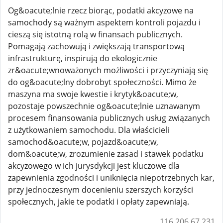
Og&oacute;lnie rzecz biorąc, podatki akcyzowe na
samochody są ważnym aspektem kontroli pojazdu i
cieszą się istotną rolą w finansach publicznych.
Pomagają zachowują i zwiększają transportową
infrastrukturę, inspirują do ekologicznie
zr&oacute;wnoważonych możliwości i przyczyniają się
do og&oacute;lny dobrobyt społeczności. Mimo że
maszyna ma swoje kwestie i krytyk&oacute;w,
pozostaje powszechnie og&oacute;lnie uznawanym
procesem finansowania publicznych usług związanych
z użytkowaniem samochodu. Dla właścicieli
samochod&oacute;w, pojazd&oacute;w,
dom&oacute;w, zrozumienie zasad i stawek podatku
akcyzowego w ich jurysdykcji jest kluczowe dla
zapewnienia zgodności i uniknięcia niepotrzebnych kar,
przy jednoczesnym docenieniu szerszych korzyści
społecznych, jakie te podatki i opłaty zapewniają.
116.206.67.231