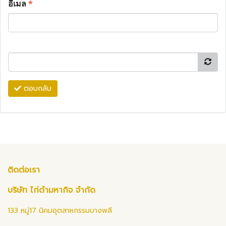
อีเมล
*
ตอบกลับ
ติดต่อเรา
บริษัท ไก่ดำมหากิจ จำกัด
133 หมู่17 นิคมอุตสาหกรรมบางพลี