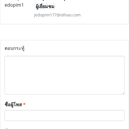
ผู้เยี่ยมชม
jedopim177@othao.com
ตอบกระทู้
ชื่อผู้โพส
*