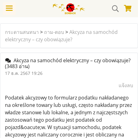
กระดานสนทนา
>
ถาม-ตอบ
>
Akcyza na samochód
elektryczny – czy obowiązuje?
Akcyza na samochód elektryczny – czy obowiązuje?
(3483 อ่าน)
17 ธ.ค. 2567 19:26
แจ้งลบ
Podatek akcyzowy to formularz podatku nakładanego
na określone towary lub usługi, często nakładany przez
władze stanowe lub lokalne, a jednym z najczęstszych
zastosowań tego podatku jest podatek od
pojazd&oacute;w. W sytuacji samochodu, podatek
akcyzowy jest naliczany corocznie i jest obliczany na