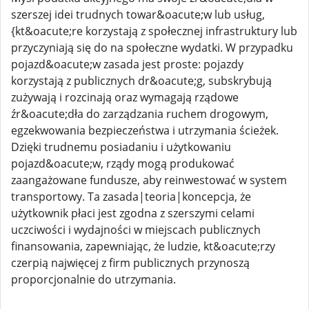
szerszej idei trudnych towar&oacute;w lub usług,
{kt&oacute;re korzystają z społecznej infrastruktury lub
przyczyniają się do na społeczne wydatki. W przypadku
pojazd&oacute;w zasada jest proste: pojazdy
korzystają z publicznych dr&oacute;g, subskrybują
zużywają i rozcinają oraz wymagają rządowe
źr&oacute;dła do zarządzania ruchem drogowym,
egzekwowania bezpieczeństwa i utrzymania ścieżek.
Dzięki trudnemu posiadaniu i użytkowaniu
pojazd&oacute;w, rządy mogą produkować
zaangażowane fundusze, aby reinwestować w system
transportowy. Ta zasada|teoria|koncepcja, że ​​
użytkownik płaci jest zgodna z szerszymi celami
uczciwości i wydajności w miejscach publicznych
finansowania, zapewniając, że ludzie, kt&oacute;rzy
czerpią najwięcej z firm publicznych przynoszą
proporcjonalnie do utrzymania.