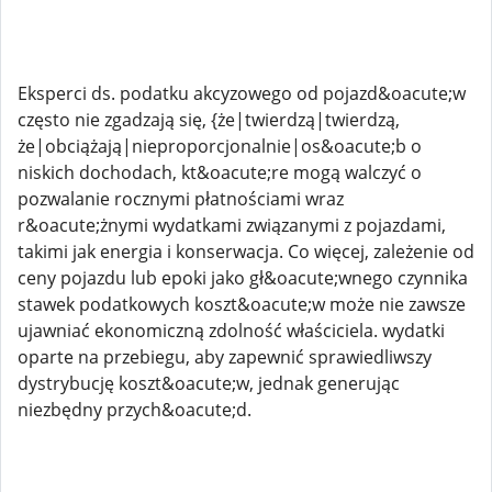
Eksperci ds. podatku akcyzowego od pojazd&oacute;w
często nie zgadzają się, {że|twierdzą|twierdzą,
że|obciążają|nieproporcjonalnie|os&oacute;b o
niskich dochodach, kt&oacute;re mogą walczyć o
pozwalanie rocznymi płatnościami wraz
r&oacute;żnymi wydatkami związanymi z pojazdami,
takimi jak energia i konserwacja. Co więcej, zależenie od
ceny pojazdu lub epoki jako gł&oacute;wnego czynnika
stawek podatkowych koszt&oacute;w może nie zawsze
ujawniać ekonomiczną zdolność właściciela. wydatki
oparte na przebiegu, aby zapewnić sprawiedliwszy
dystrybucję koszt&oacute;w, jednak generując
niezbędny przych&oacute;d.