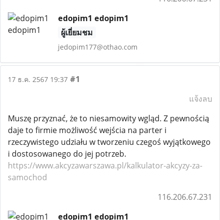
edopim1 edopim1
ผู้เยี่ยมชม
jedopim177@othao.com
#1
17 ธ.ค. 2567 19:37
แจ้งลบ
Muszę przyznać, że to niesamowity wgląd. Z pewnością
daje to firmie możliwość wejścia na parter i
rzeczywistego udziału w tworzeniu czegoś wyjątkowego
i dostosowanego do jej potrzeb.
https://www.akcyzawarszawa.pl/kalkulator-akcyzy-za-
samochod
116.206.67.231
edopim1 edopim1