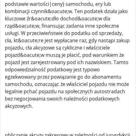
podstawie wartości|ceny} samochodu, ery lub
kombinacji czynnik&oacute;w. Ten podatek działa jako
kluczowe źr&oacute;dło dochod&oacute;w dla
rząd&oacute;w, finansując zadania inne społeczne
usługi. W przeciwieństwie do podatku od sprzedaży,
cła, kt&oacute;re jest wypłacane raz, gdy nastąpi zakup
pojazdu, cła akcyzowe są cykliczne i właściciele
pojazd&oacute;w muszą je płacić, pod warunkiem że
pojazd jest zarejestrowany pod ich nazwiskiem. Tamto
odpowiedzialność podatkowy jest typowo
egzekwowany przez powiązanie go do abonamentu
samochodu, oznaczając że właściciel pojazdu nie może
legalnie pchać pojazdu na społecznych autostradach
bez negocjowania swoich należności podatkowych
akcyzowych.
obliczanie akcyzy zakresowy w zależności od jurysdykcji,