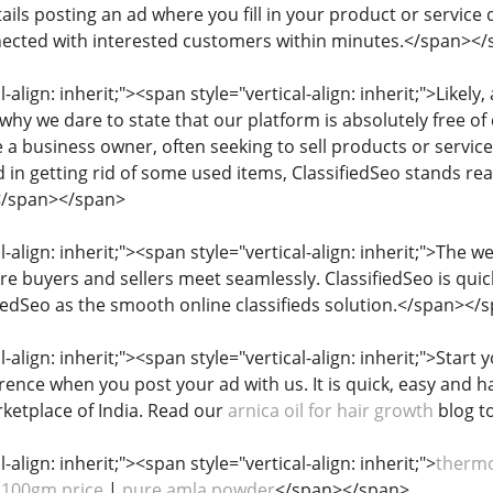
ntails posting an ad where you fill in your product or service
nected with interested customers within minutes.</span><
-align: inherit;"><span style="vertical-align: inherit;">Likel
hy we dare to state that our platform is absolutely free of
re a business owner, often seeking to sell products or service
ed in getting rid of some used items, ClassifiedSeo stands 
</span></span>
l-align: inherit;"><span style="vertical-align: inherit;">The w
re buyers and sellers meet seamlessly. ClassifiedSeo is quic
dSeo as the smooth online classifieds solution.</span></
l-align: inherit;"><span style="vertical-align: inherit;">Start
erence when you post your ad with us. It is quick, easy and 
ketplace of India. Read our
arnica oil for hair growth
blog t
-align: inherit;"><span style="vertical-align: inherit;">
thermo
 100gm price
|
pure amla powder
</span></span>