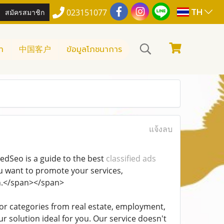
TH
สมัครสมาชิก
023151077
า
中国客户
ข้อมูลโภชนาการ
แจ้งลบ
fiedSeo is a guide to the best
classified ads
 you want to promote your services,
on.</span></span>
major categories from real estate, employment,
r solution ideal for you. Our service doesn't