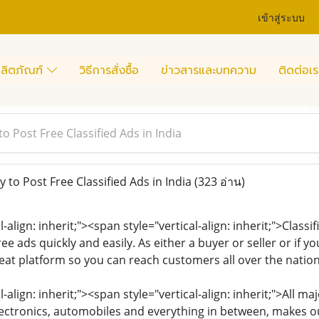
เข้าสู่ระบบ
ลิตภัณฑ์
วิธีการสั่งซื้อ
ข่าวสารและบทความ
ติดต่อเร
 Post Free Classified Ads in India
to Post Free Classified Ads in India
(323 อ่าน)
-align: inherit;"><span style="vertical-align: inherit;">Classi
free ads quickly and easily. As either a buyer or seller or if
great platform so you can reach customers all over the nati
l-align: inherit;"><span style="vertical-align: inherit;">All 
lectronics, automobiles and everything in between, makes ou