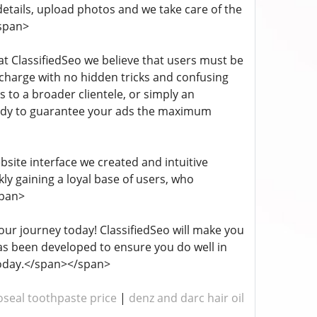
 details, upload photos and we take care of the
/span>
y, at ClassifiedSeo we believe that users must be
 charge with no hidden tricks and confusing
s to a broader clientele, or simply an
ready to guarantee your ads the maximum
ebsite interface we created and intuitive
kly gaining a loyal base of users, who
span>
 your journey today! ClassifiedSeo will make you
has been developed to ensure you do well in
oday.</span></span>
seal toothpaste price
|
denz and darc hair oil