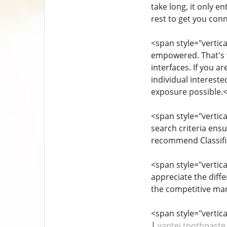
take long, it only e
rest to get you con
<span style="vertical
empowered. That's w
interfaces. If you a
individual interest
exposure possible.
<span style="vertica
search criteria ensu
recommend Classifie
<span style="vertica
appreciate the diff
the competitive mar
<span style="vertical
|
vantej toothpaste