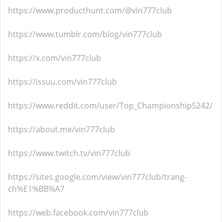
https://www.producthunt.com/@vin777club
https://www.tumblr.com/blog/vin777club
https://x.com/vin777club
https://issuu.com/vin777club
https://www.reddit.com/user/Top_Championship5242/
https://about.me/vin777club
https://www.twitch.tv/vin777club
https://sites.google.com/view/vin777club/trang-
ch%E1%BB%A7
https://web.facebook.com/vin777club