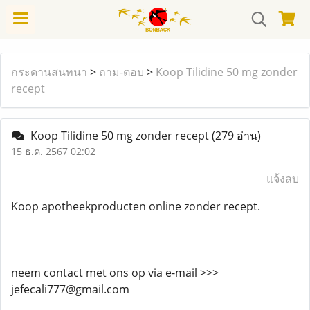
กระดานสนทนา
>
ถาม-ตอบ
>
Koop Tilidine 50 mg zonder
recept
Koop Tilidine 50 mg zonder recept
(279 อ่าน)
15 ธ.ค. 2567 02:02
แจ้งลบ
Koop apotheekproducten online zonder recept.
neem contact met ons op via e-mail >>>
jefecali777@gmail.com