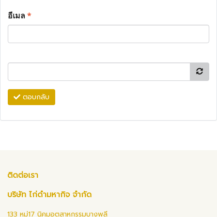
อีเมล
*
ตอบกลับ
ติดต่อเรา
บริษัท ไก่ดำมหากิจ จำกัด
133 หมู่17 นิคมอุตสาหกรรมบางพลี