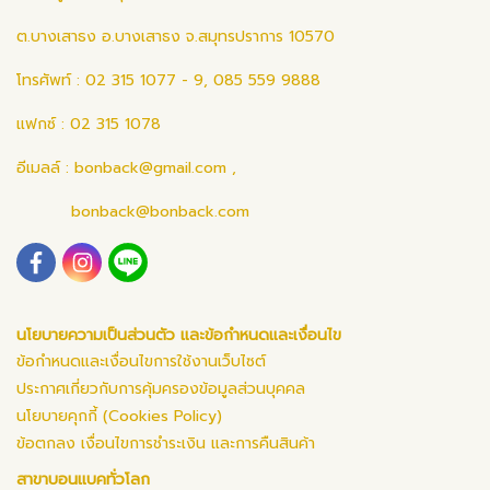
ต.บางเสาธง อ.บางเสาธง จ.สมุทรปราการ 10570
โทรศัพท์ : 02 315 1077 - 9, 085 559 9888
แฟกซ์ : 02 315 1078
อีเมลล์ :
bonback@gmail.com
,
bonback@bonback.com
นโยบายความเป็นส่วนตัว และข้อกำหนดและเงื่อนไข
ข้อกำหนดและเงื่อนไขการใช้งานเว็บไซต์
ประกาศเกี่ยวกับการคุ้มครองข้อมูลส่วนบุคคล
นโยบายคุกกี้ (Cookies Policy)
ข้อตกลง เงื่อนไขการชำระเงิน และการคืนสินค้า
สาขาบอนแบคทั่วโลก