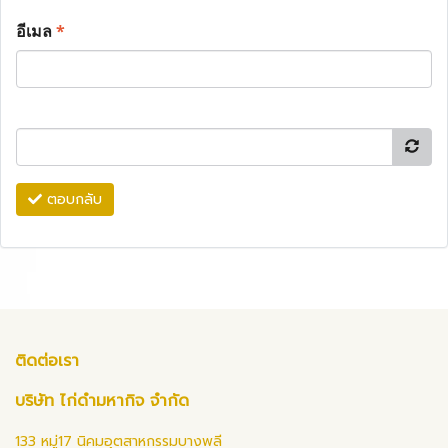
อีเมล
*
ตอบกลับ
ติดต่อเรา
บริษัท ไก่ดำมหากิจ จำกัด
133 หมู่17 นิคมอุตสาหกรรมบางพลี