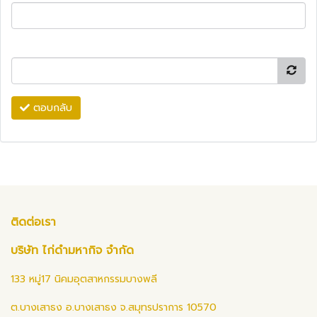
ตอบกลับ
ติดต่อเรา
บริษัท ไก่ดำมหากิจ จำกัด
133 หมู่17 นิคมอุตสาหกรรมบางพลี
ต.บางเสาธง อ.บางเสาธง จ.สมุทรปราการ 10570