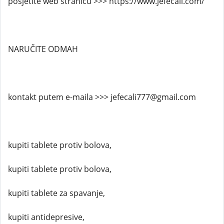
posjetite web stranicu >>> https://www.jefecali.com/
NARUČITE ODMAH
kontakt putem e-maila >>> jefecali777@gmail.com
kupiti tablete protiv bolova,
kupiti tablete protiv bolova,
kupiti tablete za spavanje,
kupiti antidepresive,