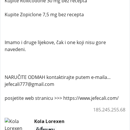
Kupite Roxicodone 30 mg bez recepta
Kupite Zopiclone 7,5 mg bez recepta
Imamo i druge lijekove, čak i one koji nisu gore
navedeni.
NARUČITE ODMAH kontaktirajte putem e-maila...
jefecali777@gmail.com
posjetite web stranicu >>> https://www.jefecali.com/
185.245.255.68
Kola Lorexen
ผู้เยี่ยมชม