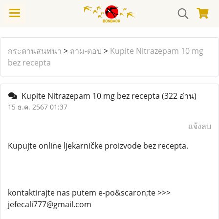
กระดานสนทนา
>
ถาม-ตอบ
>
Kupite Nitrazepam 10 mg
bez recepta
Kupite Nitrazepam 10 mg bez recepta
(322 อ่าน)
15 ธ.ค. 2567 01:37
แจ้งลบ
Kupujte online ljekarničke proizvode bez recepta.
kontaktirajte nas putem e-po&scaron;te >>>
jefecali777@gmail.com