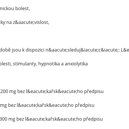
nickou bolest,
y na z&aacute;vislost,
obě jsou k dispozici n&aacute;sleduj&iacute;c&iacute;: L&
lesti, stimulanty, hypnotika a anxiolytika
0/200 mg bez l&eacute;kařsk&eacute;ho předpisu
2 mg bez l&eacute;kařsk&eacute;ho předpisu
, 300 mg bez l&eacute;kařsk&eacute;ho předpisu