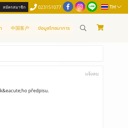
TH
สมัครสมาชิก
023151077
า
中国客户
ข้อมูลโภชนาการ
แจ้งลบ
sk&eacute;ho předpisu.