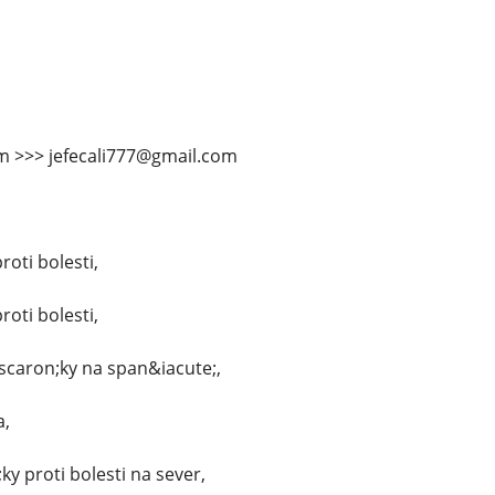
m >>> jefecali777@gmail.com
roti bolesti,
roti bolesti,
scaron;ky na span&iacute;,
a,
y proti bolesti na sever,