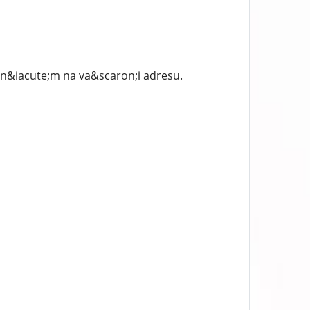
en&iacute;m na va&scaron;i adresu.