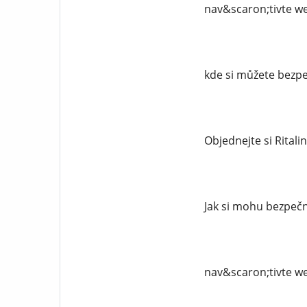
nav&scaron;tivte we
kde si můžete bezpe
Objednejte si Ritali
Jak si mohu bezpečně
nav&scaron;tivte we