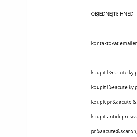
OBJEDNEJTE HNED
kontaktovat emaile
koupit l&eacute;ky p
koupit l&eacute;ky p
koupit pr&aacute;&
koupit antidepresiv
pr&aacute;&scaron;k