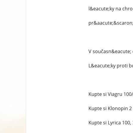
l&eacute;ky na chro
pr&aacute;&scaron;k
V současn&eacute; d
L&eacute;ky proti bo
Kupte si Viagru 10
Kupte si Klonopin 
Kupte si Lyrica 100