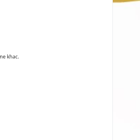
me khac.