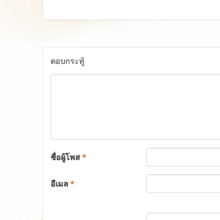
ตอบกระทู้
ชื่อผู้โพส
*
อีเมล
*