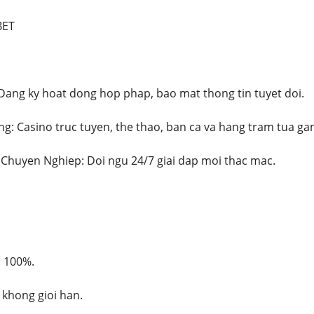
BET
ang ky hoat dong hop phap, bao mat thong tin tuyet doi.
: Casino truc tuyen, the thao, ban ca va hang tram tua ga
Chuyen Nghiep: Doi ngu 24/7 giai dap moi thac mac.
 100%.
khong gioi han.