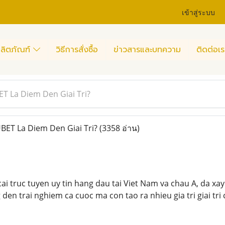
เข้าสู่ระบบ
ลิตภัณฑ์
วิธีการสั่งซื้อ
ข่าวสารและบทความ
ติดต่อเร
T La Diem Den Giai Tri?
BET La Diem Den Giai Tri?
(3358 อ่าน)
ai truc tuyen uy tin hang dau tai Viet Nam va chau A, da x
en trai nghiem ca cuoc ma con tao ra nhieu gia tri giai tri 