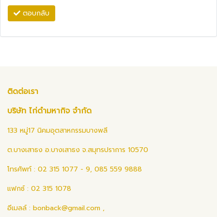
ตอบกลับ
ติดต่อเรา
บริษัท ไก่ดำมหากิจ จำกัด
133 หมู่17 นิคมอุตสาหกรรมบางพลี
ต.บางเสาธง อ.บางเสาธง จ.สมุทรปราการ 10570
โทรศัพท์ : 02 315 1077 - 9, 085 559 9888
แฟกซ์ : 02 315 1078
อีเมลล์ :
bonback@gmail.com
,