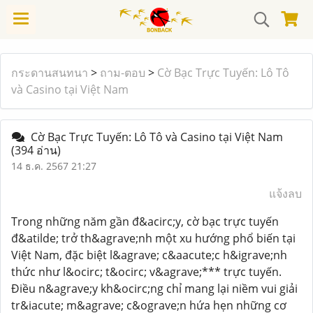
กระดานสนทนา
>
ถาม-ตอบ
>
Cờ Bạc Trực Tuyến: Lô Tô
và Casino tại Việt Nam
Cờ Bạc Trực Tuyến: Lô Tô và Casino tại Việt Nam
(394 อ่าน)
14 ธ.ค. 2567 21:27
แจ้งลบ
Trong những năm gần đ&acirc;y, cờ bạc trực tuyến
đ&atilde; trở th&agrave;nh một xu hướng phổ biến tại
Việt Nam, đặc biệt l&agrave; c&aacute;c h&igrave;nh
thức như l&ocirc; t&ocirc; v&agrave;*** trực tuyến.
Điều n&agrave;y kh&ocirc;ng chỉ mang lại niềm vui giải
tr&iacute; m&agrave; c&ograve;n hứa hẹn những cơ