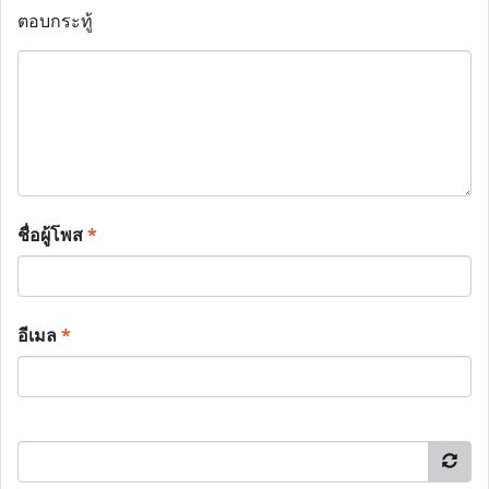
ตอบกระทู้
ชื่อผู้โพส
*
อีเมล
*