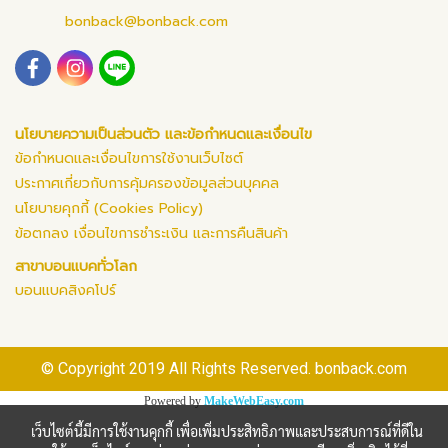
bonback@bonback.com
นโยบายความเป็นส่วนตัว และข้อกำหนดและเงื่อนไข
ข้อกำหนดและเงื่อนไขการใช้งานเว็บไซต์
ประกาศเกี่ยวกับการคุ้มครองข้อมูลส่วนบุคคล
นโยบายคุกกี้ (Cookies Policy)
ข้อตกลง เงื่อนไขการชำระเงิน และการคืนสินค้า
สาขาบอนแบคทั่วโลก
บอนแบคสิงคโปร์
© Copyright 2019 All Rights Reserved. bonback.com
Powered by
MakeWebEasy.com
เว็บไซต์นี้มีการใช้งานคุกกี้ เพื่อเพิ่มประสิทธิภาพและประสบการณ์ที่ดีใน