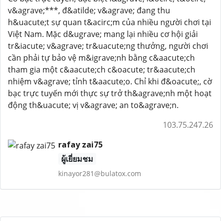
v&agrave;***, đ&atilde; v&agrave; đang thu
h&uacute;t sự quan t&acirc;m của nhiều người chơi tại
Việt Nam. Mặc d&ugrave; mang lại nhiều cơ hội giải
tr&iacute; v&agrave; tr&uacute;ng thưởng, người chơi
cần phải tự bảo vệ m&igrave;nh bằng c&aacute;ch
tham gia một c&aacute;ch c&oacute; tr&aacute;ch
nhiệm v&agrave; tỉnh t&aacute;o. Chỉ khi đ&oacute;, cờ
bạc trực tuyến mới thực sự trở th&agrave;nh một hoạt
động th&uacute; vị v&agrave; an to&agrave;n.
103.75.247.26
rafay zai75
ผู้เยี่ยมชม
kinayor281@bulatox.com