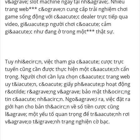
v&agrave; slot machine ngay tại nh&agrave;. Nhiều
trang web*** c&ograve;n cung cấp trải nghiệm chơi
game sống động với c&aacute;c dealer trực tiếp qua
video, gi&uacute;p người chơi c&oacute; cảm
gi&aacute;c như đang ở trong một*** thật sự.
Tuy nhi&ecirc;n, việc tham gia c&aacute; cược trực
tuyến cũng cần được thực hiện một c&aacute;ch cẩn
trọng. Người chơi cần lựa chọn c&aacute;c trang web
uy t&iacute;n, c&oacute; giấy ph&eacute;p hoạt động
r&otilde; r&agrave;ng v&agrave; bảo mật th&ocirc;ng
tin c&aacute; nh&acirc;n. Ngo&agrave;i ra, việc đặt ra
giới hạn cho bản th&acirc;n về số tiền cược cũng
l&agrave; một yếu tố quan trọng để tr&aacute;nh rơi
v&agrave;o t&igrave;nh trạng nghiện cờ bạc.