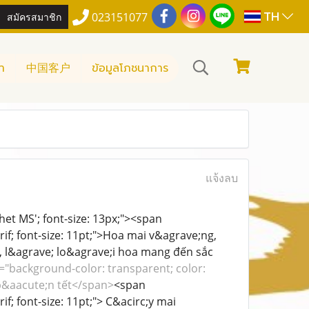
TH
สมัครสมาชิก
023151077
า
中国客户
ข้อมูลโภชนาการ
แจ้งลบ
chet MS'; font-size: 13px;"><span
rif; font-size: 11pt;">Hoa mai v&agrave;ng,
 l&agrave; lo&agrave;i hoa mang đến sắc
="background-color: transparent; color:
g b&aacute;n tết</span>
<span
if; font-size: 11pt;"> C&acirc;y mai