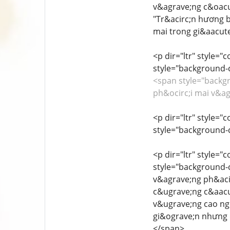
v&agrave;ng c&oacu
"Tr&acirc;n hương b
mai trong gi&aacute
<p dir="ltr" style="
style="background-co
<span style="backgro
ph&ocirc;i mai v&a
<p dir="ltr" style="
style="background-co
<p dir="ltr" style="
style="background-co
v&agrave;ng ph&acir
c&ugrave;ng c&aacu
v&ugrave;ng cao ngu
gi&ograve;n nhưng d
</span>