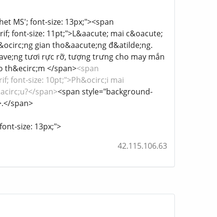
chet MS'; font-size: 13px;"><span
rif; font-size: 11pt;">L&aacute; mai c&oacute;
&ocirc;ng gian tho&aacute;ng đ&atilde;ng.
ve;ng tươi rực rỡ, tượng trưng cho may mắn
ảo th&ecirc;m </span>
<span
if; font-size: 10pt;">Ph&ocirc;i mai
&acirc;u?</span>
<span style="background-
">.</span>
font-size: 13px;">
42.115.106.63