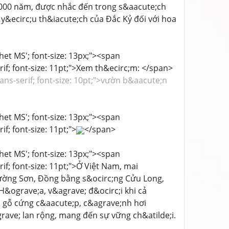
3000 năm, được nhắc đến trong s&aacute;ch
y&ecirc;u th&iacute;ch của Đắc Kỷ đối với hoa
chet MS'; font-size: 13px;"><span
rif; font-size: 11pt;">Xem th&ecirc;m: </span>
sans-serif; font-size: 10pt;">vườn b&aacute;n
chet MS'; font-size: 13px;"><span
f; font-size: 11pt;">
</span>
chet MS'; font-size: 13px;"><span
if; font-size: 11pt;">Ở Việt Nam, mai
rường Sơn, Đồng bằng s&ocirc;ng Cửu Long,
ograve;a, v&agrave; đ&ocirc;i khi cả
n gỗ cứng c&aacute;p, c&agrave;nh hơi
rave; lan rộng, mang đến sự vững ch&atilde;i.