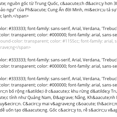
te; nguồn gốc từ Trung Quốc, c&aacute;ch đ&acirc;y hơn 
ảo ngự" của Ph&iacute; Cung Ấn đời Minh, mi&ecirc;u tả sự 
; lạnh.</span>
color: #333333; font-family: sans-serif, Arial, Verdana, 'Trebu
lor: transparent; color: #000000; font-family: arial, sans-se
und-color: transparent; color: #1155cc; font-family: arial, 
grave;ng</span>
color: #333333; font-family: sans-serif, Arial, Verdana, 'Trebu
lor: transparent; color: #000000; font-family: arial, sans-seri
color: #333333; font-family: sans-serif, Arial, Verdana, 'Trebu
lor: transparent; color: #000000; font-family: arial, sans-ser
c;n bố rộng r&atilde;i ở c&aacute;c khu rừng d&atilde;y T
te;c tỉnh như Quảng Nam, Đ&agrave; Nẵng, Kh&aacute;nh H&
y&ecirc;n. C&acirc;y mai v&agrave;ng c&oacute; th&acirc;
ễ uốn tạo d&aacute;ng. Gốc c&acirc;y to, rễ s&acirc;u v&ag