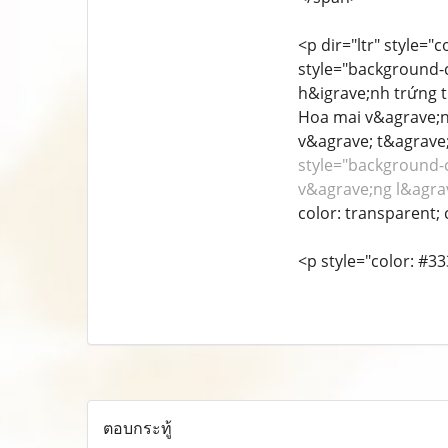
<p dir="ltr" style="
style="background-co
h&igrave;nh trứng t
Hoa mai v&agrave;n
v&agrave; t&agrave;
style="background-co
v&agrave;ng l&agrav
color: transparent; c
<p style="color: #33
ตอบกระทู้