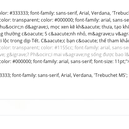
color: #333333; font-family: sans-serif, Arial, Verdana, 'Trebu
lor: transparent; color: #000000; font-family: arial, sans-se
hu&ocirc;n d&agrave;i, mọc xen kẽ kh&aacute; thưa, tạo kh
g thường c&oacute; 5 c&aacute;nh nhỏ, m&agrave;u v&agra
i lộc trong dịp Tết. C&aacute;c bạn c&oacute; thể tham kh
lor: transparent; color: #1155cc; font-family: arial, sans-ser
e; g&igrave;? Ph&ocirc;i mai v&agrave;ng sống được bao l
olor: #000000; font-family: arial, sans-serif; font-size: 11pt;
3333; font-family: sans-serif, Arial, Verdana, 'Trebuchet MS'; 