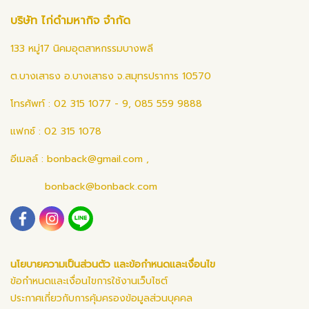
บริษัท ไก่ดำมหากิจ จำกัด
133 หมู่17 นิคมอุตสาหกรรมบางพลี
ต.บางเสาธง อ.บางเสาธง จ.สมุทรปราการ 10570
โทรศัพท์ : 02 315 1077 - 9, 085 559 9888
แฟกซ์ : 02 315 1078
อีเมลล์ :
bonback@gmail.com
,
bonback@bonback.com
นโยบายความเป็นส่วนตัว และข้อกำหนดและเงื่อนไข
ข้อกำหนดและเงื่อนไขการใช้งานเว็บไซต์
ประกาศเกี่ยวกับการคุ้มครองข้อมูลส่วนบุคคล