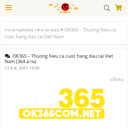
กระดานสนทนา
>
ถาม-ตอบ
>
OK365 – Thuong hieu ca
cuoc hang dau tai Viet Nam
OK365 – Thuong hieu ca cuoc hang dau tai Viet
Nam
(364 อ่าน)
13 ธ.ค. 2567 19:06
แจ้งลบ