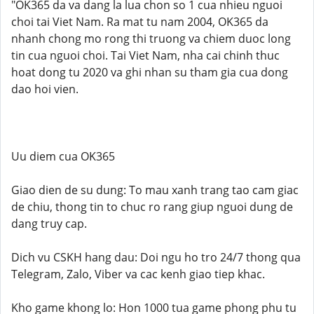
"OK365 da va dang la lua chon so 1 cua nhieu nguoi
choi tai Viet Nam. Ra mat tu nam 2004, OK365 da
nhanh chong mo rong thi truong va chiem duoc long
tin cua nguoi choi. Tai Viet Nam, nha cai chinh thuc
hoat dong tu 2020 va ghi nhan su tham gia cua dong
dao hoi vien.
Uu diem cua OK365
Giao dien de su dung: To mau xanh trang tao cam giac
de chiu, thong tin to chuc ro rang giup nguoi dung de
dang truy cap.
Dich vu CSKH hang dau: Doi ngu ho tro 24/7 thong qua
Telegram, Zalo, Viber va cac kenh giao tiep khac.
Kho game khong lo: Hon 1000 tua game phong phu tu