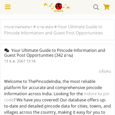
กระดานสนทนา
>
ถาม-ตอบ
>
Your Ultimate Guide to
Pincode Information and Guest Post Opportunities
Your Ultimate Guide to Pincode Information and
Guest Post Opportunities
(342 อ่าน)
13 ธ.ค. 2567 13:18
แจ้งลบ
Welcome to ThePincodeIndia, the most reliable
platform for accurate and comprehensive pincode
information across India. Looking for the
indore ka pin
code
? We have you covered! Our database offers up-
to-date and detailed pincode data for cities, towns, and
villages across the country, making it easy for you to