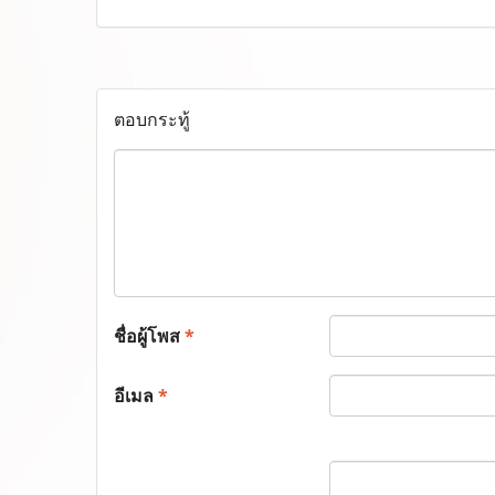
ตอบกระทู้
ชื่อผู้โพส
*
อีเมล
*