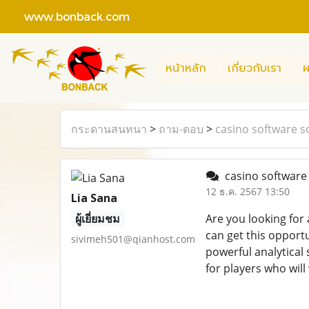
www.bonback.com
หน้าหลัก
เกี่ยวกับเรา
ผ
กระดานสนทนา
>
ถาม-ตอบ
>
cаsino software s
cаsino software
12 ธ.ค. 2567 13:50
Lia Sana
ผู้เยี่ยมชม
Are you looking for
can get this opport
sivimeh501@qianhost.com
powerful analytical
for players who wil