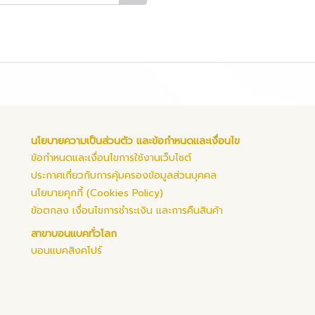
นโยบายความเป็นส่วนตัว และข้อกำหนดและเงื่อนไข
ข้อกำหนดและเงื่อนไขการใช้งานเว็บไซต์
ประกาศเกี่ยวกับการคุ้มครองข้อมูลส่วนบุคคล
นโยบายคุกกี้ (Cookies Policy)
ข้อตกลง เงื่อนไขการชำระเงิน และการคืนสินค้า
สาขาบอนแบคทั่วโลก
บอนแบคสิงคโปร์