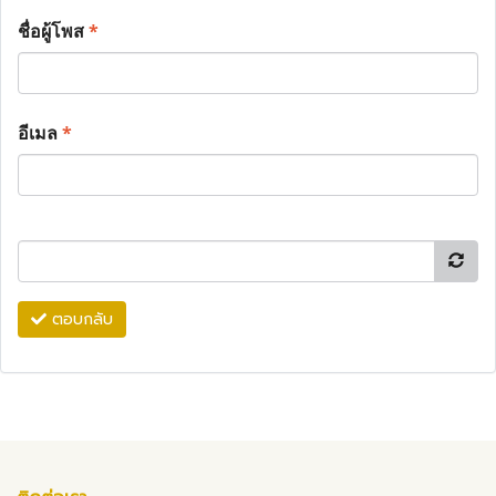
ชื่อผู้โพส
*
อีเมล
*
ตอบกลับ