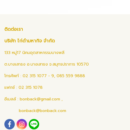
ติดต่อเรา
บริษัท ไก่ดำมหากิจ จำกัด
133 หมู่17 นิคมอุตสาหกรรมบางพลี
ต.บางเสาธง อ.บางเสาธง จ.สมุทรปราการ 10570
โทรศัพท์ : 02 315 1077 - 9, 085 559 9888
แฟกซ์ : 02 315 1078
อีเมลล์ :
bonback@gmail.com
,
bonback@bonback.com