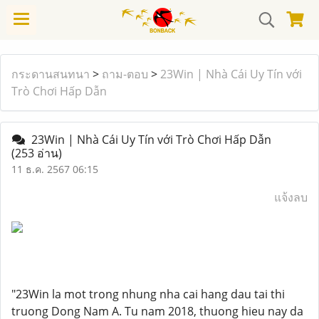
กระดานสนทนา
>
ถาม-ตอบ
>
23Win | Nhà Cái Uy Tín với
Trò Chơi Hấp Dẫn
23Win | Nhà Cái Uy Tín với Trò Chơi Hấp Dẫn
(253 อ่าน)
11 ธ.ค. 2567 06:15
แจ้งลบ
"23Win la mot trong nhung nha cai hang dau tai thi
truong Dong Nam A. Tu nam 2018, thuong hieu nay da