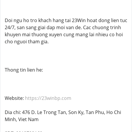
Doi ngu ho tro khach hang tai 23Win hoat dong lien tuc
24/7, san sang giai dap moi van de. Cac chuong trinh
khuyen mai thuong xuyen cung mang lai nhieu co hoi
cho nguoi tham gia.
Thong tin lien he:
Website:
https://23winbp.com
Dia chi: 476 D. Le Trong Tan, Son Ky, Tan Phu, Ho Chi
Minh, Viet Nam