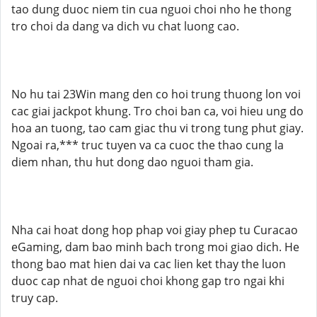
tao dung duoc niem tin cua nguoi choi nho he thong
tro choi da dang va dich vu chat luong cao.
No hu tai 23Win mang den co hoi trung thuong lon voi
cac giai jackpot khung. Tro choi ban ca, voi hieu ung do
hoa an tuong, tao cam giac thu vi trong tung phut giay.
Ngoai ra,*** truc tuyen va ca cuoc the thao cung la
diem nhan, thu hut dong dao nguoi tham gia.
Nha cai hoat dong hop phap voi giay phep tu Curacao
eGaming, dam bao minh bach trong moi giao dich. He
thong bao mat hien dai va cac lien ket thay the luon
duoc cap nhat de nguoi choi khong gap tro ngai khi
truy cap.