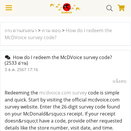
กระดานสนทนา
>
ถาม-ตอบ
>
How do I redeem the
McDVoice survey code?
How do I redeem the McDVoice survey code?
(2533 อ่าน)
3 ธ.ค. 2567 17:16
แจ้งลบ
Redeeming the
mcdvoice.com survey
code is simple
and quick. Start by visiting the official mcdvoice.com
survey website. Enter the 26-digit survey code found
on your McDonald&rsquo;s receipt. If your receipt
doesn&rsquo;t have a code, provide other requested
details like the store number, visit date, and time.