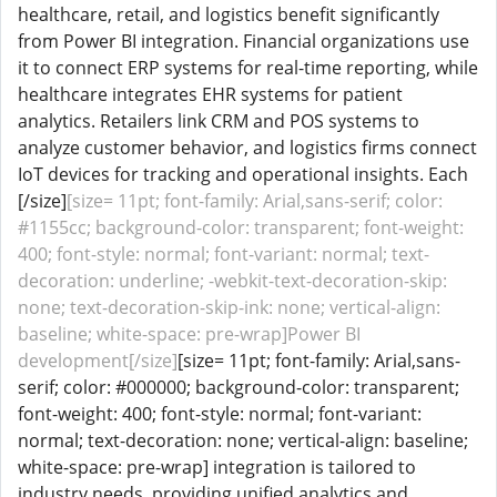
healthcare, retail, and logistics benefit significantly
from Power BI integration. Financial organizations use
it to connect ERP systems for real-time reporting, while
healthcare integrates EHR systems for patient
analytics. Retailers link CRM and POS systems to
analyze customer behavior, and logistics firms connect
IoT devices for tracking and operational insights. Each
[/size]
[size= 11pt; font-family: Arial,sans-serif; color:
#1155cc; background-color: transparent; font-weight:
400; font-style: normal; font-variant: normal; text-
decoration: underline; -webkit-text-decoration-skip:
none; text-decoration-skip-ink: none; vertical-align:
baseline; white-space: pre-wrap]Power BI
development[/size]
[size= 11pt; font-family: Arial,sans-
serif; color: #000000; background-color: transparent;
font-weight: 400; font-style: normal; font-variant:
normal; text-decoration: none; vertical-align: baseline;
white-space: pre-wrap] integration is tailored to
industry needs, providing unified analytics and