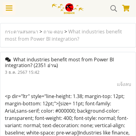
กระดานสนทนา
>
ถาม-ตอบ
>
What industries benefit
most from Power BI integration?
What industries benefit most from Power BI
integration?
(2351 อ่าน)
3 ธ.ค. 2567 15:42
แจ้งลบ
<p dir="ltr" style="line-height: 1.38; margin-top: 12pt;
margin-bottom: 12pt;">[size= 11pt; font-family:
Arial,sans-serif; color: #000000; background-color:
transparent; font-weight: 400; font-style: normal; font-
variant: normal; text-decoration: none; vertical-align:
baseline; white-space: pre-wrap]Industries like finance,