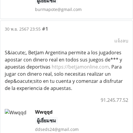
ผู้เยี่ยมชม
burmapote@gmail.com
#1
30 พ.ย. 2567 23:55
แจ้งลบ
S&iacute;, BetJam Argentina permite a los jugadores
apostar con dinero real en todos sus juegos de*** y
apuestas deportivas
https://betjamonline.com
. Para
jugar con dinero real, solo necesitas realizar un
dep&oacute;sito en tu cuenta y comenzar a disfrutar
de la experiencia de apuestas.
91.245.77.52
Wwqqd
ผู้เยี่ยมชม
ddseds24@gmail.com