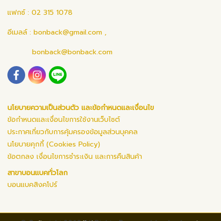
แฟกซ์ : 02 315 1078
อีเมลล์ :
bonback@gmail.com
,
bonback@bonback.com
นโยบายความเป็นส่วนตัว และข้อกำหนดและเงื่อนไข
ข้อกำหนดและเงื่อนไขการใช้งานเว็บไซต์
ประกาศเกี่ยวกับการคุ้มครองข้อมูลส่วนบุคคล
นโยบายคุกกี้ (Cookies Policy)
ข้อตกลง เงื่อนไขการชำระเงิน และการคืนสินค้า
สาขาบอนแบคทั่วโลก
บอนแบคสิงคโปร์