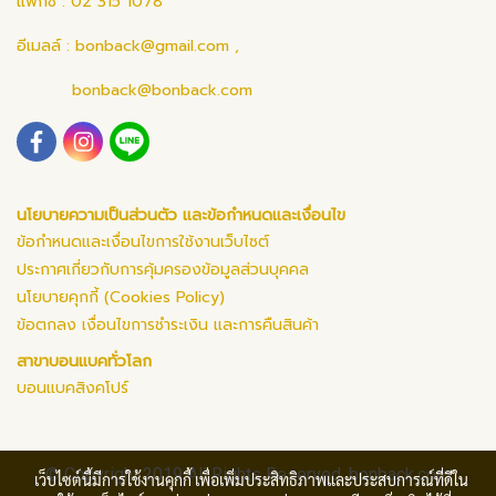
แฟกซ์ : 02 315 1078
อีเมลล์ :
bonback@gmail.com
,
bonback@bonback.com
นโยบายความเป็นส่วนตัว และข้อกำหนดและเงื่อนไข
ข้อกำหนดและเงื่อนไขการใช้งานเว็บไซต์
ประกาศเกี่ยวกับการคุ้มครองข้อมูลส่วนบุคคล
นโยบายคุกกี้ (Cookies Policy)
ข้อตกลง เงื่อนไขการชำระเงิน และการคืนสินค้า
สาขาบอนแบคทั่วโลก
บอนแบคสิงคโปร์
© Copyright 2019 All Rights Reserved. bonback.com
เว็บไซต์นี้มีการใช้งานคุกกี้ เพื่อเพิ่มประสิทธิภาพและประสบการณ์ที่ดีใน