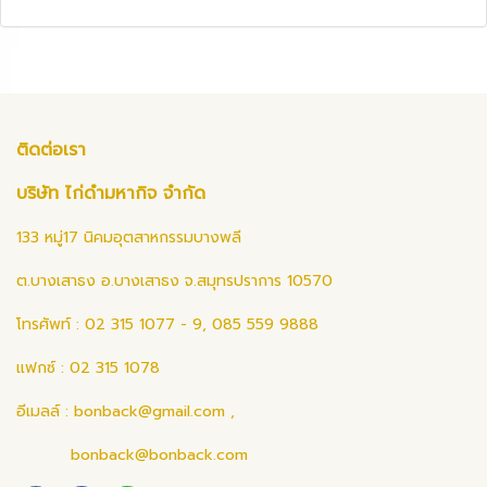
ติดต่อเรา
บริษัท ไก่ดำมหากิจ จำกัด
133 หมู่17 นิคมอุตสาหกรรมบางพลี
ต.บางเสาธง อ.บางเสาธง จ.สมุทรปราการ 10570
โทรศัพท์ : 02 315 1077 - 9, 085 559 9888
แฟกซ์ : 02 315 1078
อีเมลล์ :
bonback@gmail.com
,
bonback@bonback.com