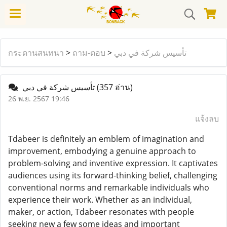
กระดานสนทนา
>
ถาม-ตอบ
>
تأسيس شركة في دبي
تأسيس شركة في دبي
(357 อ่าน)
26 พ.ย. 2567 19:46
แจ้งลบ
Tdabeer is definitely an emblem of imagination and
improvement, embodying a genuine approach to
problem-solving and inventive expression. It captivates
audiences using its forward-thinking belief, challenging
conventional norms and remarkable individuals who
experience their work. Whether as an individual,
maker, or action, Tdabeer resonates with people
seeking new a few some ideas and important