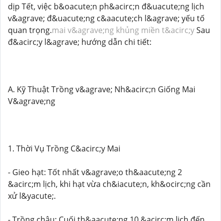
dịp Tết, việc b&oacute;n ph&acirc;n đ&uacute;ng lịch
v&agrave; đ&uacute;ng c&aacute;ch l&agrave; yếu tố
quan trọng.
mai v&agrave;ng khủng miền t&acirc;y
Sau
đ&acirc;y l&agrave; hướng dẫn chi tiết:
A. Kỹ Thuật Trồng v&agrave; Nh&acirc;n Giống Mai
V&agrave;ng
1. Thời Vụ Trồng C&acirc;y Mai
- Gieo hạt: Tốt nhất v&agrave;o th&aacute;ng 2
&acirc;m lịch, khi hạt vừa ch&iacute;n, kh&ocirc;ng cần
xử l&yacute;.
- Trồng chậu: Cuối th&aacute;ng 10 &acirc;m lịch đến