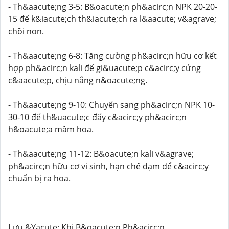
- Th&aacute;ng 3-5: B&oacute;n ph&acirc;n NPK 20-20-
15 để k&iacute;ch th&iacute;ch ra l&aacute; v&agrave;
chồi non.
- Th&aacute;ng 6-8: Tăng cường ph&acirc;n hữu cơ kết
hợp ph&acirc;n kali để gi&uacute;p c&acirc;y cứng
c&aacute;p, chịu nắng n&oacute;ng.
- Th&aacute;ng 9-10: Chuyển sang ph&acirc;n NPK 10-
30-10 để th&uacute;c đẩy c&acirc;y ph&acirc;n
h&oacute;a mầm hoa.
- Th&aacute;ng 11-12: B&oacute;n kali v&agrave;
ph&acirc;n hữu cơ vi sinh, hạn chế đạm để c&acirc;y
chuẩn bị ra hoa.
Lưu &Yacute; Khi B&oacute;n Ph&acirc;n