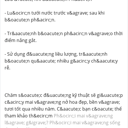
- Lu&ocirc;n tưới nước trước v&agrave; sau khi
b&oacute;n ph&acirc;n.
- Tr&aacute;nh b&oacute;n ph&acirc;n v&agrave;o thời
điểm nắng gắt.
- Sử dụng đ&uacute;ng liều lượng, tr&aacute;nh
b&oacute;n qu&aacute; nhiều g&acirc;y ch&aacute;y
rễ.
Chăm s&oacute;c đ&uacute;ng kỹ thuật sẽ gi&uacute;p
c&acirc;y mai v&agrave;ng nở hoa đẹp, bền v&agrave;
tươi tốt qua nhiều năm. C&aacute;c bạn c&oacute; thể
tham khảo th&ecirc;m
Ph&ocirc;i mai v&agrave;ng
l&agrave; g&igrave;? Ph&ocirc;i mai v&agrave;ng sống