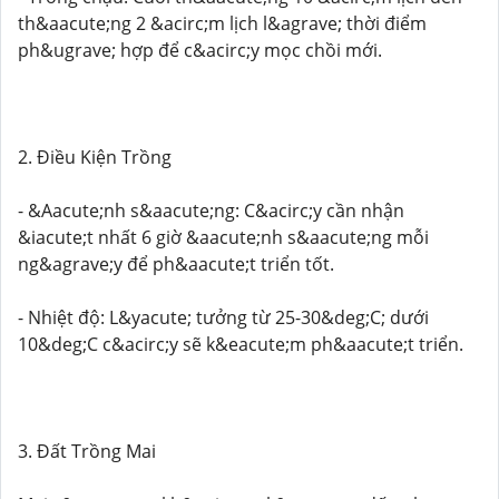
th&aacute;ng 2 &acirc;m lịch l&agrave; thời điểm
ph&ugrave; hợp để c&acirc;y mọc chồi mới.
2. Điều Kiện Trồng
- &Aacute;nh s&aacute;ng: C&acirc;y cần nhận
&iacute;t nhất 6 giờ &aacute;nh s&aacute;ng mỗi
ng&agrave;y để ph&aacute;t triển tốt.
- Nhiệt độ: L&yacute; tưởng từ 25-30&deg;C; dưới
10&deg;C c&acirc;y sẽ k&eacute;m ph&aacute;t triển.
3. Đất Trồng Mai