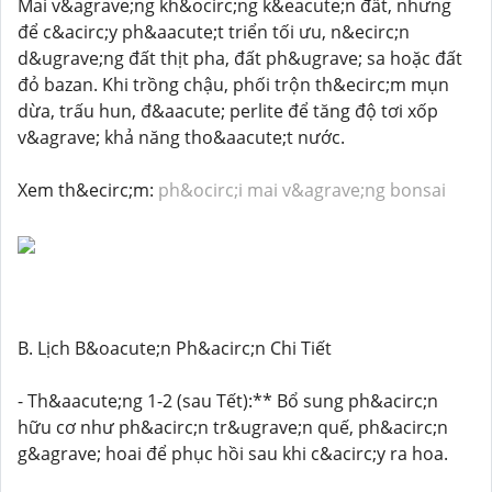
Mai v&agrave;ng kh&ocirc;ng k&eacute;n đất, nhưng
để c&acirc;y ph&aacute;t triển tối ưu, n&ecirc;n
d&ugrave;ng đất thịt pha, đất ph&ugrave; sa hoặc đất
đỏ bazan. Khi trồng chậu, phối trộn th&ecirc;m mụn
dừa, trấu hun, đ&aacute; perlite để tăng độ tơi xốp
v&agrave; khả năng tho&aacute;t nước.
Xem th&ecirc;m:
ph&ocirc;i mai v&agrave;ng bonsai
B. Lịch B&oacute;n Ph&acirc;n Chi Tiết
- Th&aacute;ng 1-2 (sau Tết):** Bổ sung ph&acirc;n
hữu cơ như ph&acirc;n tr&ugrave;n quế, ph&acirc;n
g&agrave; hoai để phục hồi sau khi c&acirc;y ra hoa.