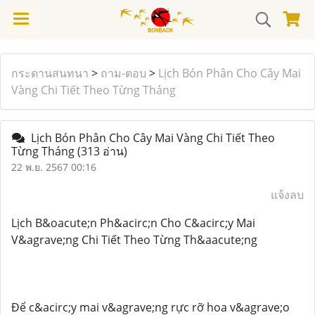
กระดานสนทนา
>
ถาม-ตอบ
>
Lịch Bón Phân Cho Cây Mai
Vàng Chi Tiết Theo Từng Tháng
Lịch Bón Phân Cho Cây Mai Vàng Chi Tiết Theo
Từng Tháng
(313 อ่าน)
22 พ.ย. 2567 00:16
แจ้งลบ
Lịch B&oacute;n Ph&acirc;n Cho C&acirc;y Mai
V&agrave;ng Chi Tiết Theo Từng Th&aacute;ng
Để c&acirc;y mai v&agrave;ng rực rỡ hoa v&agrave;o