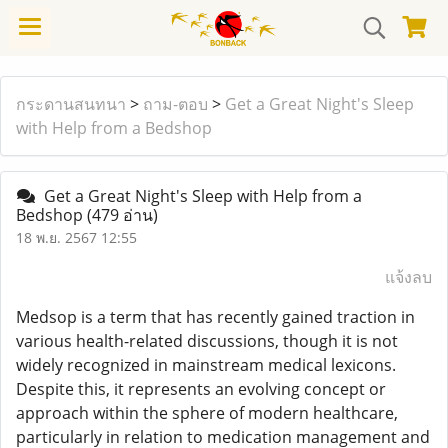
กระดานสนทนา
>
ถาม-ตอบ
>
Get a Great Night's Sleep
with Help from a Bedshop
Get a Great Night's Sleep with Help from a
Bedshop
(479 อ่าน)
18 พ.ย. 2567 12:55
แจ้งลบ
Medsop is a term that has recently gained traction in
various health-related discussions, though it is not
widely recognized in mainstream medical lexicons.
Despite this, it represents an evolving concept or
approach within the sphere of modern healthcare,
particularly in relation to medication management and