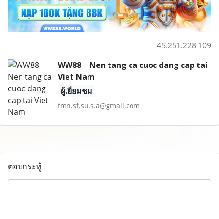
45.251.228.109
WW88 – Nen tang ca cuoc dang cap tai
Viet Nam
ผู้เยี่ยมชม
fmn.sf.su.s.a@gmail.com
ตอบกระทู้