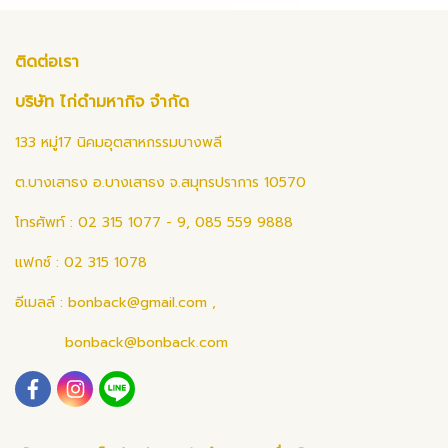
ติดต่อเรา
บริษัท ไก่ดำมหากิจ จำกัด
133 หมู่17 นิคมอุตสาหกรรมบางพลี
ต.บางเสาธง อ.บางเสาธง จ.สมุทรปราการ 10570
โทรศัพท์ : 02 315 1077 - 9, 085 559 9888
แฟกซ์ : 02 315 1078
อีเมลล์ :
bonback@gmail.com
,
bonback@bonback.com