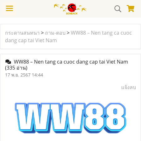
กระดานสนทนา
>
ถาม-ตอบ
>
WW88 – Nen tang ca cuoc
dang cap tai Viet Nam
WW88 – Nen tang ca cuoc dang cap tai Viet Nam
(335 อ่าน)
17 พ.ย. 2567 14:44
แจ้งลบ