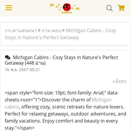
กระดานสนทนา
>
ถาม-ตอบ
>
Michigan Cabins - Cozy
Stays in Nature's Perfect Getaway
Michigan Cabins - Cozy Stays in Nature's Perfect
Getaway
(448 อ่าน)
16 พ.ย. 2567 00:21
แจ้งลบ
<span style="font-size: 10pt; font-family: Arial;" data-
sheets-root="1">Discover the charm of
Michigan
cabins
, offering cozy, scenic retreats for nature lovers.
Perfect for relaxing getaways, outdoor adventures, and
family vacations. Enjoy comfort and beauty in every
stay."</span>