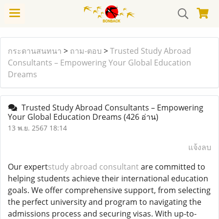
กระดานสนทนา
>
ถาม-ตอบ
>
Trusted Study Abroad
Consultants – Empowering Your Global Education
Dreams
Trusted Study Abroad Consultants – Empowering
Your Global Education Dreams
(426 อ่าน)
13 พ.ย. 2567 18:14
แจ้งลบ
Our expert
study abroad consultant
are committed to
helping students achieve their international education
goals. We offer comprehensive support, from selecting
the perfect university and program to navigating the
admissions process and securing visas. With up-to-