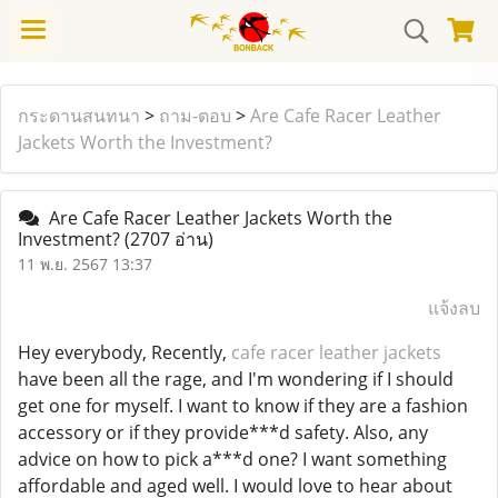
กระดานสนทนา
>
ถาม-ตอบ
>
Are Cafe Racer Leather
Jackets Worth the Investment?
Are Cafe Racer Leather Jackets Worth the
Investment?
(2707 อ่าน)
11 พ.ย. 2567 13:37
แจ้งลบ
Hey everybody, Recently,
cafe racer leather jackets
have been all the rage, and I'm wondering if I should
get one for myself. I want to know if they are a fashion
accessory or if they provide***d safety. Also, any
advice on how to pick a***d one? I want something
affordable and aged well. I would love to hear about