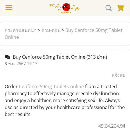
กระดานสนทนา
>
ถาม-ตอบ
>
Buy Cenforce 50mg Tablet
Online
Buy Cenforce 50mg Tablet Online
(313 อ่าน)
8 พ.ย. 2567 19:17
แจ้งลบ
Order
Cenforce 50mg Tablets online
from a trusted
pharmacy to effectively manage erectile dysfunction
and enjoy a healthier, more satisfying sex life. Always
use as directed by your healthcare professional for the
best results.
45.64.204.94