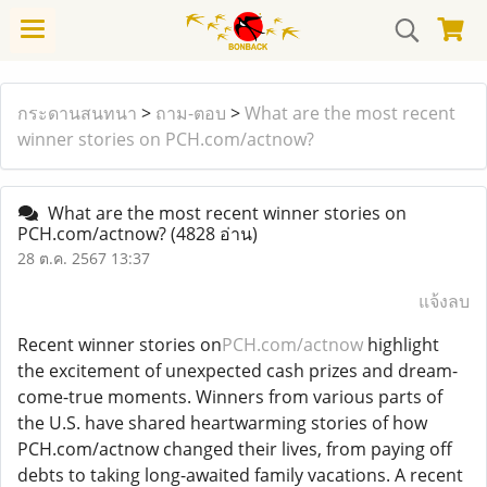
กระดานสนทนา
>
ถาม-ตอบ
>
What are the most recent
winner stories on PCH.com/actnow?
What are the most recent winner stories on
PCH.com/actnow?
(4828 อ่าน)
28 ต.ค. 2567 13:37
แจ้งลบ
Recent winner stories on
PCH.com/actnow
highlight
the excitement of unexpected cash prizes and dream-
come-true moments. Winners from various parts of
the U.S. have shared heartwarming stories of how
PCH.com/actnow changed their lives, from paying off
debts to taking long-awaited family vacations. A recent