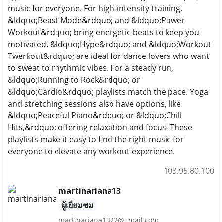
music for everyone. For high-intensity training,
&ldquo;Beast Mode&rdquo; and &ldquo;Power
Workout&rdquo; bring energetic beats to keep you
motivated. &ldquo;Hype&rdquo; and &ldquo;Workout
Twerkout&rdquo; are ideal for dance lovers who want
to sweat to rhythmic vibes. For a steady run,
&ldquo;Running to Rock&rdquo; or
&ldquo;Cardio&rdquo; playlists match the pace. Yoga
and stretching sessions also have options, like
&ldquo;Peaceful Piano&rdquo; or &ldquo;Chill
Hits,&rdquo; offering relaxation and focus. These
playlists make it easy to find the right music for
everyone to elevate any workout experience.
103.95.80.100
martinariana13
ผู้เยี่ยมชม
martinariana1322@gmail.com