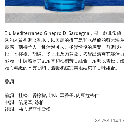
Blu Mediterraneo Ginepro Di Sardegna，是一款非常優
秀的木質香調淡香水，以美麗的撒丁島和水晶般的藍大海為
靈感，期待予人一種活潑可人、多變愉悅的感覺。前調以杜
松、香檸檬、胡椒、多香果及肉荳蔻，搭配出清爽充滿活力
起始；中調增添了鼠尾草和柏樹芳香結合；尾調以雪松，優
雅而精緻的木質香調，溫暖和緩完美地結束了香味組合。
香調：
前調：杜松、香檸檬, 胡椒, 眾香子, 肉豆蔻核仁
中調：鼠尾草, 絲柏
後調：弗吉尼亞州雪松
188.253.114.17