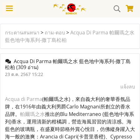
กระดานสนทนา
>
ถาม-ตอบ
>
Acqua Di Parma 帕爾瑪之水
藍色地中海系列-撒丁島松柏
Acqua Di Parma 帕爾瑪之水 藍色地中海系列-撒丁島
松柏
(309 อ่าน)
23 ต.ค. 2567 15:22
แจ้งลบ
Acqua di Parma
(帕爾瑪之水)，來自義大利的奢華香氛品
牌，在1916年由義大利男爵Carlo Magnani所創立的香水
品牌。
帕爾瑪之水
推出的Blu Mediterraneo (藍色地中海系
列)香水，運用清新的柑橘調，營造海風習習的清涼感。海
藍色的玻璃瓶，在盛夏時節格外賞心悅目，仿佛縱身躍入大
海一般的激爽：Arancia di Capri(卡普里香橙)、Cypresso