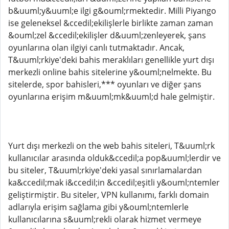
b&uuml;y&uuml;e ilgi g&ouml;rmektedir. Milli Piyango
ise geleneksel &ccedil;ekilişlerle birlikte zaman zaman
&ouml;zel &ccedil;ekilişler d&uuml;zenleyerek, şans
oyunlarına olan ilgiyi canlı tutmaktadır. Ancak,
T&uuml;rkiye'deki bahis meraklıları genellikle yurt dışı
merkezli online bahis sitelerine y&ouml;nelmekte. Bu
sitelerde, spor bahisleri,*** oyunları ve diğer şans
oyunlarına erişim m&uuml;mk&uuml;d hale gelmiştir.
Yurt dışı merkezli on the web bahis siteleri, T&uuml;rk
kullanıcılar arasında olduk&ccedil;a pop&uuml;lerdir ve
bu siteler, T&uuml;rkiye'deki yasal sınırlamalardan
ka&ccedil;mak i&ccedil;in &ccedil;eşitli y&ouml;ntemler
geliştirmiştir. Bu siteler, VPN kullanımı, farklı domain
adlarıyla erişim sağlama gibi y&ouml;ntemlerle
kullanıcılarına s&uuml;rekli olarak hizmet vermeye