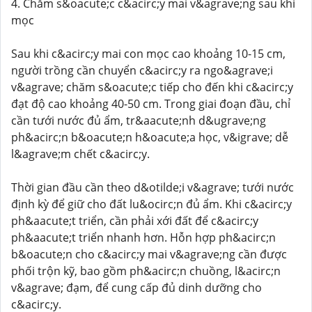
4. Chăm s&oacute;c c&acirc;y mai v&agrave;ng sau khi
mọc
Sau khi c&acirc;y mai con mọc cao khoảng 10-15 cm,
người trồng cần chuyển c&acirc;y ra ngo&agrave;i
v&agrave; chăm s&oacute;c tiếp cho đến khi c&acirc;y
đạt độ cao khoảng 40-50 cm. Trong giai đoạn đầu, chỉ
cần tưới nước đủ ẩm, tr&aacute;nh d&ugrave;ng
ph&acirc;n b&oacute;n h&oacute;a học, v&igrave; dễ
l&agrave;m chết c&acirc;y.
Thời gian đầu cần theo d&otilde;i v&agrave; tưới nước
định kỳ để giữ cho đất lu&ocirc;n đủ ẩm. Khi c&acirc;y
ph&aacute;t triển, cần phải xới đất để c&acirc;y
ph&aacute;t triển nhanh hơn. Hỗn hợp ph&acirc;n
b&oacute;n cho c&acirc;y mai v&agrave;ng cần được
phối trộn kỹ, bao gồm ph&acirc;n chuồng, l&acirc;n
v&agrave; đạm, để cung cấp đủ dinh dưỡng cho
c&acirc;y.