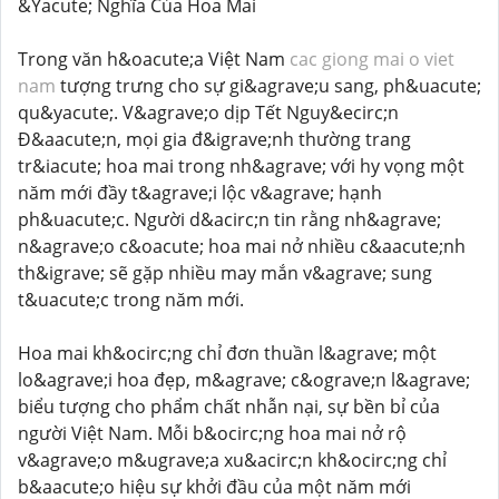
&Yacute; Nghĩa Của Hoa Mai
Trong văn h&oacute;a Việt Nam
cac giong mai o viet
nam
tượng trưng cho sự gi&agrave;u sang, ph&uacute;
qu&yacute;. V&agrave;o dịp Tết Nguy&ecirc;n
Đ&aacute;n, mọi gia đ&igrave;nh thường trang
tr&iacute; hoa mai trong nh&agrave; với hy vọng một
năm mới đầy t&agrave;i lộc v&agrave; hạnh
ph&uacute;c. Người d&acirc;n tin rằng nh&agrave;
n&agrave;o c&oacute; hoa mai nở nhiều c&aacute;nh
th&igrave; sẽ gặp nhiều may mắn v&agrave; sung
t&uacute;c trong năm mới.
Hoa mai kh&ocirc;ng chỉ đơn thuần l&agrave; một
lo&agrave;i hoa đẹp, m&agrave; c&ograve;n l&agrave;
biểu tượng cho phẩm chất nhẫn nại, sự bền bỉ của
người Việt Nam. Mỗi b&ocirc;ng hoa mai nở rộ
v&agrave;o m&ugrave;a xu&acirc;n kh&ocirc;ng chỉ
b&aacute;o hiệu sự khởi đầu của một năm mới