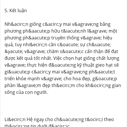
5. Kết luận
Nh&acirc;n giống c&acirc;y mai v&agrave;ng bằng
phương ph&aacute;p hữu t&iacute;nh l&agrave; một
phương ph&aacute;p truyền thống v&agrave; hiệu
quả, tuy nhi&ecirc;n cần c&oacute; sự ch&uacute;
&yacute; v&agrave; chăm s&oacute;c cẩn thận để đạt
được kết quả tốt nhất. Việc chọn hạt giống chất lượng
v&agrave; thực hiện đ&uacute;ng kỹ thuật gieo hạt sẽ
gi&uacute;p c&acirc;y mai v&agrave;ng ph&aacute;t
triển khỏe mạnh v&agrave; cho hoa đẹp, g&oacute;p
phần l&agrave;m đẹp th&ecirc;m cho kh&ocirc;ng gian
sống của con người.
Li&ecirc;n Hệ ngay cho ch&uacute;ng t&ocirc;i theo
th&ocirc;ng tin dưới đ&acirc;y: