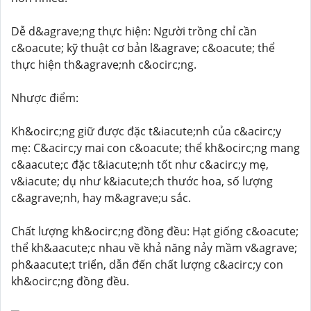
Dễ d&agrave;ng thực hiện: Người trồng chỉ cần
c&oacute; kỹ thuật cơ bản l&agrave; c&oacute; thể
thực hiện th&agrave;nh c&ocirc;ng.
Nhược điểm:
Kh&ocirc;ng giữ được đặc t&iacute;nh của c&acirc;y
mẹ: C&acirc;y mai con c&oacute; thể kh&ocirc;ng mang
c&aacute;c đặc t&iacute;nh tốt như c&acirc;y mẹ,
v&iacute; dụ như k&iacute;ch thước hoa, số lượng
c&agrave;nh, hay m&agrave;u sắc.
Chất lượng kh&ocirc;ng đồng đều: Hạt giống c&oacute;
thể kh&aacute;c nhau về khả năng nảy mầm v&agrave;
ph&aacute;t triển, dẫn đến chất lượng c&acirc;y con
kh&ocirc;ng đồng đều.