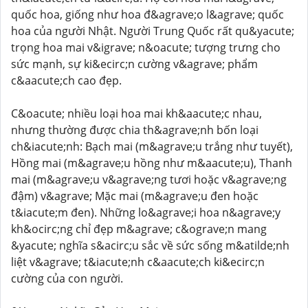
quốc hoa, giống như hoa đ&agrave;o l&agrave; quốc
hoa của người Nhật. Người Trung Quốc rất qu&yacute;
trọng hoa mai v&igrave; n&oacute; tượng trưng cho
sức mạnh, sự ki&ecirc;n cường v&agrave; phẩm
c&aacute;ch cao đẹp.
C&oacute; nhiều loại hoa mai kh&aacute;c nhau,
nhưng thường được chia th&agrave;nh bốn loại
ch&iacute;nh: Bạch mai (m&agrave;u trắng như tuyết),
Hồng mai (m&agrave;u hồng như m&aacute;u), Thanh
mai (m&agrave;u v&agrave;ng tươi hoặc v&agrave;ng
đậm) v&agrave; Mặc mai (m&agrave;u đen hoặc
t&iacute;m đen). Những lo&agrave;i hoa n&agrave;y
kh&ocirc;ng chỉ đẹp m&agrave; c&ograve;n mang
&yacute; nghĩa s&acirc;u sắc về sức sống m&atilde;nh
liệt v&agrave; t&iacute;nh c&aacute;ch ki&ecirc;n
cường của con người.