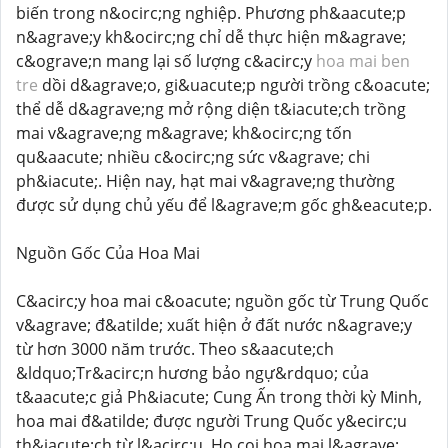
biến trong n&ocirc;ng nghiệp. Phương ph&aacute;p
n&agrave;y kh&ocirc;ng chỉ dễ thực hiện m&agrave;
c&ograve;n mang lại số lượng c&acirc;y
hoa mai ben
tre
dồi d&agrave;o, gi&uacute;p người trồng c&oacute;
thể dễ d&agrave;ng mở rộng diện t&iacute;ch trồng
mai v&agrave;ng m&agrave; kh&ocirc;ng tốn
qu&aacute; nhiều c&ocirc;ng sức v&agrave; chi
ph&iacute;. Hiện nay, hạt mai v&agrave;ng thường
được sử dụng chủ yếu để l&agrave;m gốc gh&eacute;p.
Nguồn Gốc Của Hoa Mai
C&acirc;y hoa mai c&oacute; nguồn gốc từ Trung Quốc
v&agrave; đ&atilde; xuất hiện ở đất nước n&agrave;y
từ hơn 3000 năm trước. Theo s&aacute;ch
&ldquo;Tr&acirc;n hương bảo ngự&rdquo; của
t&aacute;c giả Ph&iacute; Cung Ấn trong thời kỳ Minh,
hoa mai đ&atilde; được người Trung Quốc y&ecirc;u
th&iacute;ch từ l&acirc;u. Họ coi hoa mai l&agrave;