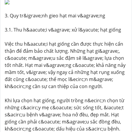
3. Quy tr&igrave;nh gieo hạt mai v&agrave;ng
3.1. Thu h&aacute;i v&agrave; xử l&yacute; hạt giống
Việc thu h&aacute;i hạt giống cần được thực hiện cẩn
thận để đảm bảo chất lượng. Những hạt gi&agrave;,
c&oacute; m&agrave;u sắc đậm sẽ l&agrave; lựa chọn
tốt nhất. Hạt mai v&agrave;ng c&oacute; khả năng nảy
mầm tốt, v&igrave; vậy ngay cả những hạt rụng xuống
đất cũng c&oacute; thể mọc l&ecirc;n m&agrave;
kh&ocirc;ng cần sự can thiệp của con người.
Khi lựa chọn hạt giống, người trồng n&ecirc;n chọn từ
những c&acirc;y mẹ c&oacute; sức sống tốt, &iacute;t
s&acirc;u bệnh v&agrave; hoa nở đều, đẹp mắt. Hạt
giống cần phải c&oacute; m&agrave;u sắc đồng đều,
kh&ocirc;ng c&oacute; dấu hiệu của s&acirc;u bệnh.