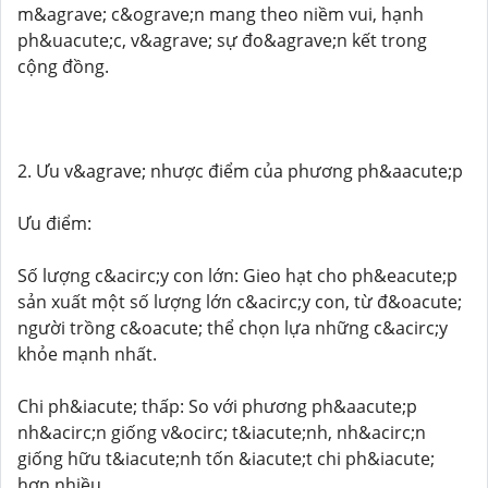
m&agrave; c&ograve;n mang theo niềm vui, hạnh
ph&uacute;c, v&agrave; sự đo&agrave;n kết trong
cộng đồng.
2. Ưu v&agrave; nhược điểm của phương ph&aacute;p
Ưu điểm:
Số lượng c&acirc;y con lớn: Gieo hạt cho ph&eacute;p
sản xuất một số lượng lớn c&acirc;y con, từ đ&oacute;
người trồng c&oacute; thể chọn lựa những c&acirc;y
khỏe mạnh nhất.
Chi ph&iacute; thấp: So với phương ph&aacute;p
nh&acirc;n giống v&ocirc; t&iacute;nh, nh&acirc;n
giống hữu t&iacute;nh tốn &iacute;t chi ph&iacute;
hơn nhiều.