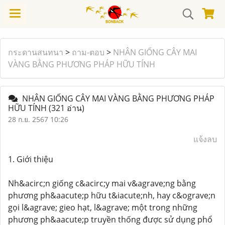
กระดานสนทนา
>
ถาม-ตอบ
>
NHÂN GIỐNG CÂY MAI
VÀNG BẰNG PHƯƠNG PHÁP HỮU TÍNH
NHÂN GIỐNG CÂY MAI VÀNG BẰNG PHƯƠNG PHÁP
HỮU TÍNH
(321 อ่าน)
28 ก.ย. 2567 10:26
แจ้งลบ
1. Giới thiệu
Nh&acirc;n giống c&acirc;y mai v&agrave;ng bằng
phương ph&aacute;p hữu t&iacute;nh, hay c&ograve;n
gọi l&agrave; gieo hạt, l&agrave; một trong những
phương ph&aacute;p truyền thống được sử dụng phổ