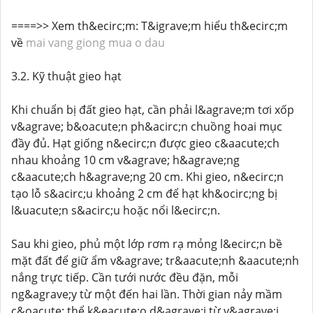
====>> Xem th&ecirc;m: T&igrave;m hiểu th&ecirc;m
về
mai vang giong mua o dau
3.2. Kỹ thuật gieo hạt
Khi chuẩn bị đất gieo hạt, cần phải l&agrave;m tơi xốp
v&agrave; b&oacute;n ph&acirc;n chuồng hoai mục
đầy đủ. Hạt giống n&ecirc;n được gieo c&aacute;ch
nhau khoảng 10 cm v&agrave; h&agrave;ng
c&aacute;ch h&agrave;ng 20 cm. Khi gieo, n&ecirc;n
tạo lỗ s&acirc;u khoảng 2 cm để hạt kh&ocirc;ng bị
l&uacute;n s&acirc;u hoặc nổi l&ecirc;n.
Sau khi gieo, phủ một lớp rơm rạ mỏng l&ecirc;n bề
mặt đất để giữ ẩm v&agrave; tr&aacute;nh &aacute;nh
nắng trực tiếp. Cần tưới nước đều đặn, mỗi
ng&agrave;y từ một đến hai lần. Thời gian nảy mầm
c&oacute; thể k&eacute;o d&agrave;i từ v&agrave;i