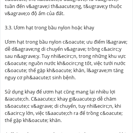
tuần đến v&agrave;i th&aacute;ng, t&ugrave;y thuộc
v&agrave;o độ ẩm của đất.
3.3. Ươm hạt trong bầu nylon hoặc khay
Ươm hạt trong bầu nylon c&oacute; ưu điểm l&agrave;
dễ d&agrave;ng di chuyển v&agrave; trồng c&acirc;y
sau n&agrave;y. Tuy nhi&ecirc;n, trong những khu vực
c&oacute; nguồn nước kh&ocirc;ng tốt, việc tưới nước
c&oacute; thể gặp kh&oacute; khăn, l&agrave;m tăng
nguy cơ ph&aacute;t sinh bệnh.
Sử dụng khay để ươm hạt cũng mang lại nhiều lợi
&iacute;ch. C&aacute;c khay gi&uacute;p dễ chăm
s&oacute;c v&agrave; di chuyển, tuy nhi&ecirc;n, khi
c&acirc;y lớn, việc t&aacute;ch ra để trồng c&oacute;
thể gặp kh&oacute; khăn.