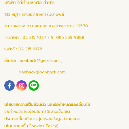
บริษัท ไก่ดำมหากิจ จำกัด
133 หมู่17 นิคมอุตสาหกรรมบางพลี
ต.บางเสาธง อ.บางเสาธง จ.สมุทรปราการ 10570
โทรศัพท์ : 02 315 1077 - 9, 085 559 9888
แฟกซ์ : 02 315 1078
อีเมลล์ :
bonback@gmail.com
,
bonback@bonback.com
นโยบายความเป็นส่วนตัว และข้อกำหนดและเงื่อนไข
ข้อกำหนดและเงื่อนไขการใช้งานเว็บไซต์
ประกาศเกี่ยวกับการคุ้มครองข้อมูลส่วนบุคคล
นโยบายคุกกี้ (Cookies Policy)