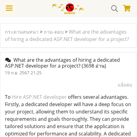
กระดานสนทนา
>
ถาม-ตอบ
>
What are the advantages
of hiring a dedicated ASP.NET developer for a project?
What are the advantages of hiring a dedicated
ASP.NET developer for a project?
(3698 อ่าน)
19 ก.ย. 2567 21:25
แจ้งลบ
To
Hire ASP.NET developer
offers several advantages.
Firstly, a dedicated developer will have a deep focus on
your project, allowing them to understand its specific
requirements and goals thoroughly. They can provide
tailored solutions and ensure that the application is
optimized for performance and scalability. A dedicated